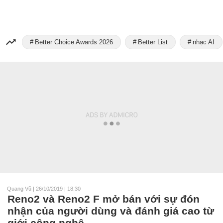
Better Choice Awards 2026
Better List
nhạc AI
Quang Vũ
|
26/10/2019 | 18:30
Reno2 và Reno2 F mở bán với sự đón
nhận của người dùng và đánh giá cao từ
giới công nghệ