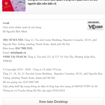
người dân nên biết rõ
GenK
Chịu trách nhiệm quản lý nội dung:
Bà Nguyễn Bích Minh
TRỤ SỞ HÀ NỘI:
Tầng 22, Tòa nhà Center Building, Hapulico Complex, Số 01, phố
Nguyễn Huy Tưởng, phường Thanh Xuân, thành phố Hà Nội
Điện thoại:
024 7309 5555
.
Email:
info@genk.vn
VPĐD TẠI TP.HCM:
Tầng 4, Tòa nhà 123, số 127 Võ Văn Tần, Phường Xuân Hòa,
TPHCM
© Copyright 2010 - 2026 - Công ty Cổ phần VCCorp
Tầng 17, 19, 20, 21 Toà nhà Center Building - Hapulico Complex, Số 01, phố Nguyễn Huy
Tưởng, phường Thanh Xuân, thành phố Hà Nội
Hỗ trợ quảng cáo:
02473007108
Giấy phép thiết lập trang thông tin điện tử tổng hợp trên mạng số 460/GP-TTĐT do Sở
Thông tin và Truyền thông Hà Nội cấp ngày 03/02/2016
Xem bản Desktop