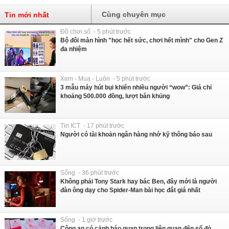
Cùng chuyên mục
Tin mới nhất
Đồ chơi số - 5 phút trước
Bộ đôi màn hình "học hết sức, chơi hết mình" cho Gen Z
đa nhiệm
Xem - Mua - Luôn - 5 phút trước
3 mẫu máy hút bụi khiến nhiều người “wow”: Giá chỉ
khoảng 500.000 đồng, lượt bán khủng
Tin ICT - 17 phút trước
Người có tài khoản ngân hàng nhớ kỹ thông báo sau
Sống - 36 phút trước
Không phải Tony Stark hay bác Ben, đây mới là người
đàn ông dạy cho Spider-Man bài học đắt giá nhất
Sống - 1 giờ trước
Công an có cảnh báo quan trọng liên quan đến sổ đỏ,