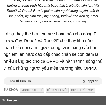
Ngoài ra, đối với mọi khách hàng của OPPO đều sẽ được tận
hưởng chương trình hậu mãi bảo hành 1 giờ siêu tiện ích. Với
Reno2 và Reno2 F, trải nghiệm của người dùng xuyên suốt từ
sản phẩm, hệ sinh thái, hiệu năng, thiết kế cho đến hậu mãi
đều được nâng cấp lên mức cao cấp như vậy.
Là sự thay thế hơn cả mức hoàn hảo cho dòng F
trước đây, Reno2 và Reno2F cho thấy khả năng
thấu hiểu nội cảm người dùng, việc nâng cấp trải
nghiệm lên mức cao cấp chắc chắn sẽ còn đem lại
nhiều sáng tạo cho cả OPPO và hành trình sống thú
vị của những người yêu mến thương hiệu OPPO.
Theo
Trí Thức Trẻ
Copy link
TỪ KHÓA
NGƯỜI DÙNG TRẺ
CÔNG NGHỆ MỚI
GIỚI CHUYÊN MÔN
Tin liên quan