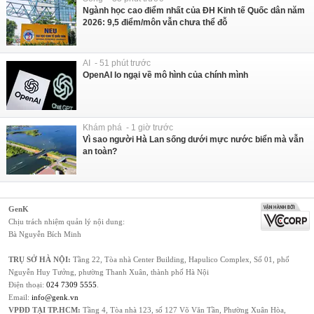
Ngành học cao điểm nhất của ĐH Kinh tế Quốc dân năm
2026: 9,5 điểm/môn vẫn chưa thể đỗ
AI - 51 phút trước
OpenAI lo ngại về mô hình của chính mình
Khám phá - 1 giờ trước
Vì sao người Hà Lan sống dưới mực nước biển mà vẫn
an toàn?
GenK
Chịu trách nhiệm quản lý nội dung:
Bà Nguyễn Bích Minh
TRỤ SỞ HÀ NỘI:
Tầng 22, Tòa nhà Center Building, Hapulico Complex, Số 01, phố
Nguyễn Huy Tưởng, phường Thanh Xuân, thành phố Hà Nội
Điện thoại:
024 7309 5555
.
Email:
info@genk.vn
VPĐD TẠI TP.HCM:
Tầng 4, Tòa nhà 123, số 127 Võ Văn Tần, Phường Xuân Hòa,