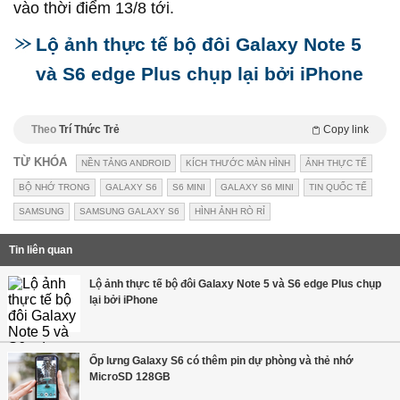
vào thời điểm 13/8 tới.
Lộ ảnh thực tế bộ đôi Galaxy Note 5
và S6 edge Plus chụp lại bởi iPhone
Theo
Trí Thức Trẻ
Copy link
TỪ KHÓA
NỀN TẢNG ANDROID
KÍCH THƯỚC MÀN HÌNH
ẢNH THỰC TẾ
BỘ NHỚ TRONG
GALAXY S6
S6 MINI
GALAXY S6 MINI
TIN QUỐC TẾ
SAMSUNG
SAMSUNG GALAXY S6
HÌNH ẢNH RÒ RỈ
Tin liên quan
Lộ ảnh thực tế bộ đôi Galaxy Note 5 và S6 edge Plus chụp
lại bởi iPhone
Ốp lưng Galaxy S6 có thêm pin dự phòng và thẻ nhớ
MicroSD 128GB