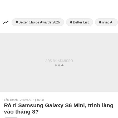
Better Choice Awards 2026
Better List
nhạc AI
Yến Thanh
|
26/07/2015 | 16:00
Rò rỉ Samsung Galaxy S6 Mini, trình làng
vào tháng 8?