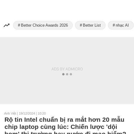
Better Choice Awards 2026
Better List
nhạc AI
Anh Việt
|
19/12/2024 | 10:20
Rộ tin Intel chuẩn bị ra mắt hơn 20 mẫu
chip laptop cùng lúc: Chiến lược 'dội
bom' thị trường hay nước đi mạo hiểm?