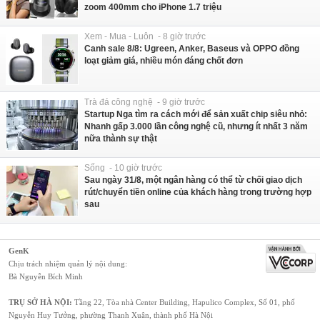
zoom 400mm cho iPhone 1.7 triệu
Xem - Mua - Luôn - 8 giờ trước
Canh sale 8/8: Ugreen, Anker, Baseus và OPPO đồng
loạt giảm giá, nhiều món đáng chốt đơn
Trà đá công nghệ - 9 giờ trước
Startup Nga tìm ra cách mới để sản xuất chip siêu nhỏ:
Nhanh gấp 3.000 lần công nghệ cũ, nhưng ít nhất 3 năm
nữa thành sự thật
Sống - 10 giờ trước
Sau ngày 31/8, một ngân hàng có thể từ chối giao dịch
rút/chuyển tiền online của khách hàng trong trường hợp
sau
GenK
Chịu trách nhiệm quản lý nội dung:
Bà Nguyễn Bích Minh
TRỤ SỞ HÀ NỘI:
Tầng 22, Tòa nhà Center Building, Hapulico Complex, Số 01, phố
Nguyễn Huy Tưởng, phường Thanh Xuân, thành phố Hà Nội