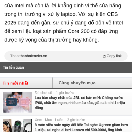
của Intel mà còn là lời khẳng định vị thế của hãng
trong thị trường vi xử lý laptop. Với sự kiện CES
2025 đang đến gần, sự chú ý đang đổ dồn về Intel
để xem liệu loạt sản phẩm Core 200 có đáp ứng
được kỳ vọng của thị trường hay không.
Theo
thanhnienviet.vn
Copy link
Tin liên quan
Cùng chuyên mục
Tin mới nhất
Đồ chơi số - 1 giờ trước
Loa bán chạy nhất của JBL có bản mới: Chống nước
IP68, chất âm ngon, nhiều màu sắc, giá sale chỉ 1 triệu
đồng
Xem - Mua - Luôn - 3 giờ trước
8 món siêu sale ngày đôi 8/8: Tai nghe Ugreen giảm hơn
1 triệu, tai nghe đi bơi Lenovo chỉ 500.000đ, ống kính