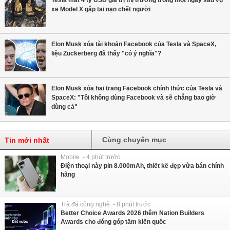
Tesla mất 4 tỷ USD giá trị thị trường trong một ngày sau vụ
xe Model X gặp tai nạn chết người
Elon Musk xóa tài khoản Facebook của Tesla và SpaceX,
liệu Zuckerberg đã thấy "có ý nghĩa"?
Elon Musk xóa hai trang Facebook chính thức của Tesla và
SpaceX: "Tôi không dùng Facebook và sẽ chẳng bao giờ
dùng cả"
Cùng chuyên mục
Tin mới nhất
Mobile - 4 phút trước
Điện thoại này pin 8.000mAh, thiết kế đẹp vừa bán chính
hãng
Trà đá công nghệ - 8 phút trước
Better Choice Awards 2026 thêm Nation Builders
Awards cho đóng góp tầm kiến quốc