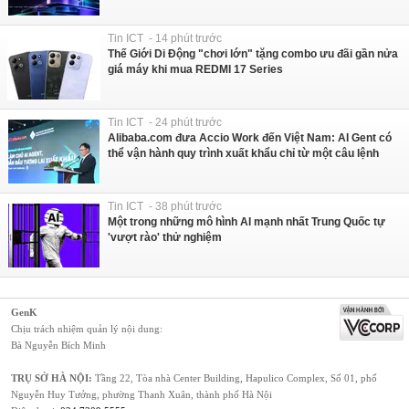
Tin ICT - 14 phút trước
Thế Giới Di Động "chơi lớn" tặng combo ưu đãi gần nửa
giá máy khi mua REDMI 17 Series
Tin ICT - 24 phút trước
Alibaba.com đưa Accio Work đến Việt Nam: AI Gent có
thể vận hành quy trình xuất khẩu chỉ từ một câu lệnh
Tin ICT - 38 phút trước
Một trong những mô hình AI mạnh nhất Trung Quốc tự
'vượt rào' thử nghiệm
GenK
Chịu trách nhiệm quản lý nội dung:
Bà Nguyễn Bích Minh
TRỤ SỞ HÀ NỘI:
Tầng 22, Tòa nhà Center Building, Hapulico Complex, Số 01, phố
Nguyễn Huy Tưởng, phường Thanh Xuân, thành phố Hà Nội