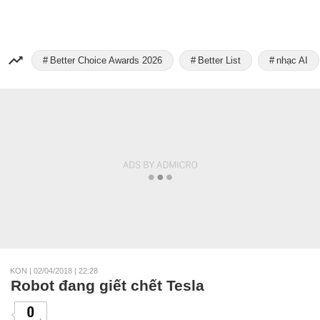
Better Choice Awards 2026
Better List
nhạc AI
KON
|
02/04/2018 | 22:28
Robot đang giết chết Tesla
0