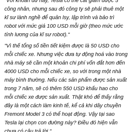
"Với khoản dư này, Tesla có thể cắt giảm được 5
công nhân, nhưng sau đó công ty sẽ phải thuê một
kĩ sư lành nghề để quản lsy, lập trình và bảo trì
robot với mức giá 100 USD mỗi giờ (theo mức ước
tính lương của kĩ sư robot)."
"Vì thế tổng số tiền tiết kiệm được là 50 USD cho
mỗi chiếc xe. Nhưng việc đưa tự động hoá vào trong
nhà máy sẽ cần một khoản chi phí vốn đắt hơn đến
4000 USD cho mỗi chiếc xe, so với trong một nhà
máy bình thường. Nếu các sản phẩm được sản xuất
trong 7 năm, sẽ có thêm 550 USD khấu hao cho
mỗi chiếc xe được sản xuất. Thật khó để thấy rằng
đây là một cách làm kinh tế, kể cả khi dây chuyền
Fremont Model 3 có thể hoạt động. Vậy tại sao
Tesla lại chọn con đường này? Điều đó hiện vẫn
chưa có câu trả lời."