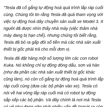
"Tesla đã cố gắng tự động hoá quá trình lắp ráp cuối
cùng. Chúng tôi tin rằng Tesla đã quá tham vọng với
việc tự động hoá dây chuyền sản xuất xe Model 3. It
người đã được nhìn thấy nhà máy (việc thăm nhà
máy đang bị hạn chế), nhưng chúng tôi biết rằng,
Tesla đã bỏ ra gấp đôi số tiền mà các nhà sản xuất
thiết bị gốc phải trả cho mỗi đơn vị.
Tesla đã đặt hàng một số lượng lớn các con robot
Kuka. Nó không chỉ tự động đóng dấu, sơn và hàn
(như đa phần các nhà sản xuất thiết bị gốc khác
cũng làm), nó còn cố gắng tự động hoá quá trình lắp
ráp cuối cùng (đưa các bộ phận vào xe). Tesla có
nói về hai vòng lắp ráp cuối mà có robot tự động
sắp xếp các bộ phận. Và đây chính là nơi mà Tesla
có vẻ như đang gặp phải nhiều vấn đề (ngoài ra còn