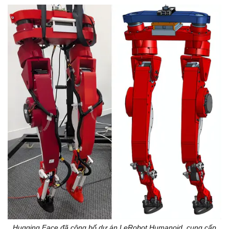
Hugging Face đã công bố dự án LeRobot Humanoid, cung cấp