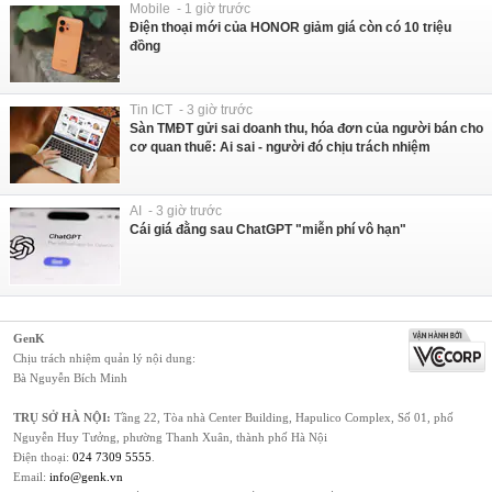
Mobile - 1 giờ trước
Điện thoại mới của HONOR giảm giá còn có 10 triệu
đồng
Tin ICT - 3 giờ trước
Sàn TMĐT gửi sai doanh thu, hóa đơn của người bán cho
cơ quan thuế: Ai sai - người đó chịu trách nhiệm
AI - 3 giờ trước
Cái giá đằng sau ChatGPT "miễn phí vô hạn"
GenK
Chịu trách nhiệm quản lý nội dung:
Bà Nguyễn Bích Minh
TRỤ SỞ HÀ NỘI:
Tầng 22, Tòa nhà Center Building, Hapulico Complex, Số 01, phố
Nguyễn Huy Tưởng, phường Thanh Xuân, thành phố Hà Nội
Điện thoại:
024 7309 5555
.
Email:
info@genk.vn