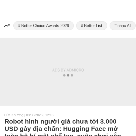
Better Choice Awards 2026
Better List
nhạc AI
Đức Khương
|
03/06/2026 | 12:16
Robot hình người giá chưa tới 3.000
USD gây địa chấn: Hugging Face mở
toàn bộ bí mật chế tạo, cuộc chơi sắp