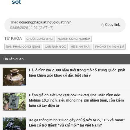
sốt
Theo
doisongphapluat.nguoiduatin.vn
Copy link
03/06/2026 11:01 (GMT +7)
TỪ KHÓA
CHUỖI CUNG ỨNG
NGÀNH CÔNG NGHIỆP
SẢN PHẨM CÔNG NGHỆ
LẦU NĂM GÓC
HỆ SINH THÁI
PHÒNG THÍ NGHIỆM
Tin liên quan
Hé lộ bình bia 2.300 năm tuổi trong mộ cổ Trung Quốc, phát
hiện khiến giới khảo cổ đặc biệt chú ý
Đánh giá chi tiết PocketBook InkPad One: Màn hình dẻo
Mobius 10,3 inch, siêu mỏng nhẹ, pin nhiều tuần, còn kiêm
luôn sổ tay điện tử
Xe ga thông minh 150cc gây chú ý với ABS, TCS và radar:
Liệu có trở thành “vũ khí mới” tại Việt Nam?