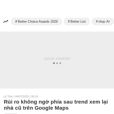
Better Choice Awards 2026
Better List
nhạc AI
Lê Tỉnh
|
04/07/2025 | 08:19
Rủi ro không ngờ phía sau trend xem lại
nhà cũ trên Google Maps