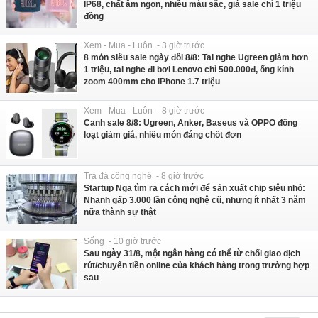
IP68, chất âm ngon, nhiều màu sắc, giá sale chỉ 1 triệu
đồng
Xem - Mua - Luôn - 3 giờ trước
8 món siêu sale ngày đôi 8/8: Tai nghe Ugreen giảm hơn
1 triệu, tai nghe đi bơi Lenovo chỉ 500.000đ, ống kính
zoom 400mm cho iPhone 1.7 triệu
Xem - Mua - Luôn - 8 giờ trước
Canh sale 8/8: Ugreen, Anker, Baseus và OPPO đồng
loạt giảm giá, nhiều món đáng chốt đơn
Trà đá công nghệ - 8 giờ trước
Startup Nga tìm ra cách mới để sản xuất chip siêu nhỏ:
Nhanh gấp 3.000 lần công nghệ cũ, nhưng ít nhất 3 năm
nữa thành sự thật
Sống - 10 giờ trước
Sau ngày 31/8, một ngân hàng có thể từ chối giao dịch
rút/chuyển tiền online của khách hàng trong trường hợp
sau