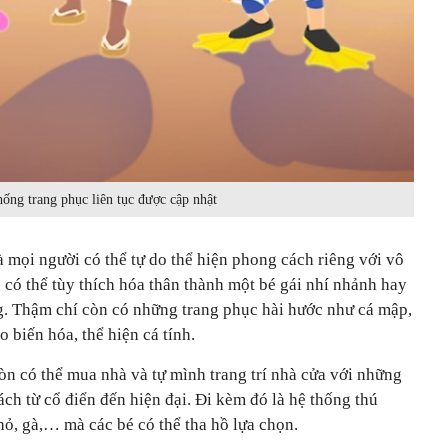
hống trang phục liên tục được cập nhật
à mọi người có thể tự do thể hiện phong cách riêng với vô
 có thể tùy thích hóa thân thành một bé gái nhí nhảnh hay
g. Thậm chí còn có những trang phục hài hước như cá mập,
 biến hóa, thể hiện cá tính.
òn có thể mua nhà và tự mình trang trí nhà cửa với những
ách từ cổ điển đến hiện đại. Đi kèm đó là hệ thống thú
ỏ, gà,… mà các bé có thể tha hồ lựa chọn.