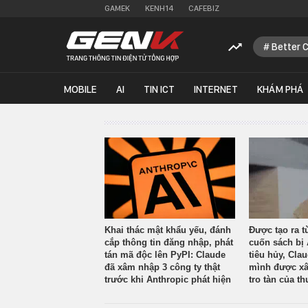
GAMEK
KENH14
CAFEBIZ
Better 
MOBILE
AI
TIN ICT
INTERNET
KHÁM PHÁ
Khai thác mật khẩu yếu, đánh
Được tạo ra t
cắp thông tin đăng nhập, phát
cuốn sách bị 
tán mã độc lên PyPI: Claude
tiêu hủy, Cla
đã xâm nhập 3 công ty thật
mình được xâ
trước khi Anthropic phát hiện
tro tàn của th