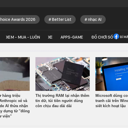
Choice Awards 2026
Better List
nhạc AI
XEM - MUA - LUÔN
XE
APPS-GAME
ĐỒ CHƠI SỐ
BÍ M
ừ hàng triệu
Thị trường RAM lại nhận thêm
Microsoft dùng co
Anthropic xé và
tin dữ, túi tiền người dùng
tranh cãi trên Wi
ude AI thừa nhận
còn chịu đau dài dài
siết kích hoạt lậu
y dựng từ "đống
ư viện"