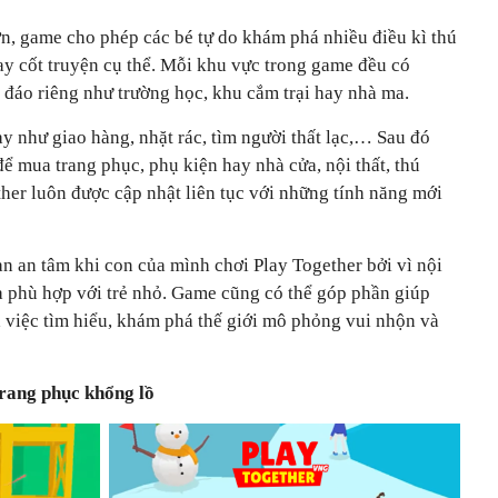
ớn, game cho phép các bé tự do khám phá nhiều điều kì thú
ay cốt truyện cụ thể. Mỗi khu vực trong game đều có
đáo riêng như trường học, khu cắm trại hay nhà ma.
 như giao hàng, nhặt rác, tìm người thất lạc,… Sau đó
để mua trang phục, phụ kiện hay nhà cửa, nội thất, thú
her luôn được cập nhật liên tục với những tính năng mới
àn an tâm khi con của mình chơi Play Together bởi vì nội
 phù hợp với trẻ nhỏ. Game cũng có thể góp phần giúp
a việc tìm hiểu, khám phá thế giới mô phỏng vui nhộn và
trang phục khổng lồ