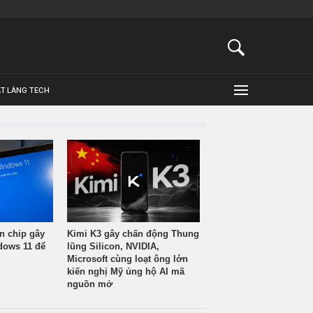
ẬT LÀNG TECH
n chip gây
Kimi K3 gây chấn động Thung
ndows 11 để
lũng Silicon, NVIDIA,
Microsoft cùng loạt ông lớn
kiến nghị Mỹ ủng hộ AI mã
nguồn mở