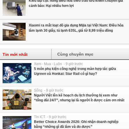
Kiểu lắp cục nóng điều hòa theo trào lưu khiến chuyên gia
cảnh báo: Hại nhiều hơn lợi
Xiaomi ra mắt loạt đồ gia dụng Mijia tại Việt Nam: Điều hòa
làm lạnh 30 giây, tủ lạnh 635L, giá từ 8,99 triệu đồng
Cùng chuyên mục
Tin mới nhất
Xem - Mua - Luôn - 9 giờ trước
5 món phụ kiện công nghệ trong màn hợp tác giữa
Ugreen và Honkai: Star Rail có gì hay?
Sống - 9 giờ trước
Người Việt lên kế hoạch du lịch thường bị xem như
“tổng đài 24/7”, nhưng lại là người ít được cảm ơn nhất
Tin ICT - 9 giờ trước
Better Choice Awards 2026: Ghi nhận doanh nghiệp
bằng “những gì đã làm và đo được”