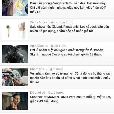
Dân văn phòng đang tranh thủ săn deal loạt món này:
Chỉ vài trăm nghìn nhưng giúp góc làm việc "lên đời"
thấy rõ
Xem - Mua - Luôn - 7 giờ trước
Sale chưa hết: Xiaomi, Panasonic, Lock&Lock vẫn còn
nhiều đồ gia dụng, chăm sóc cá nhân giá tốt
Apps/Games - 8 giờ trước
Chỉ vì nhầm một dấu gạch dưới trong tên tài khoản
Skyrim, người đàn ông vô tội phải ngồi tù 18 tháng
Khám phá - 8 giờ trước
Vứt nhầm tấm vé số trúng hơn 30 tỷ đồng vào thùng rác,
người đàn ông khiến cả công ty vệ sinh phải mất 2 ngày
tìm lại
Đồ chơi số - 9 giờ trước
Sennheiser MOMENTUM 5 Wireless ra mắt tại Việt Nam,
giá 12,49 triệu đồng