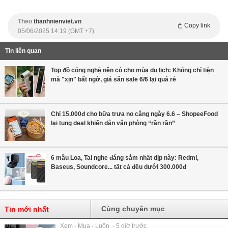
Theo
thanhnienviet.vn
Copy link
05/06/2025 14:19 (GMT +7)
Tin liên quan
Top đồ công nghệ nên có cho mùa du lịch: Không chỉ tiện
mà "xịn" bất ngờ, giá săn sale 6/6 lại quá rẻ
Chỉ 15.000đ cho bữa trưa no căng ngày 6.6 – ShopeeFood
lại tung deal khiến dân văn phòng “rần rần”
6 mẫu Loa, Tai nghe đáng sắm nhất dịp này: Redmi,
Baseus, Soundcore... tất cả đều dưới 300.000đ
Cùng chuyên mục
Tin mới nhất
Xem - Mua - Luôn - 5 giờ trước