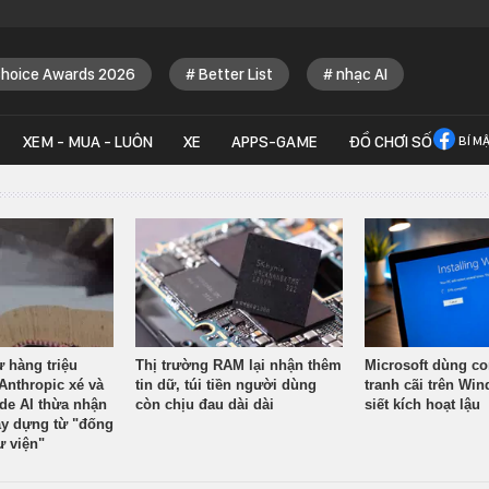
Choice Awards 2026
Better List
nhạc AI
XEM - MUA - LUÔN
XE
APPS-GAME
ĐỒ CHƠI SỐ
BÍ M
ừ hàng triệu
Thị trường RAM lại nhận thêm
Microsoft dùng co
Anthropic xé và
tin dữ, túi tiền người dùng
tranh cãi trên Wi
ude AI thừa nhận
còn chịu đau dài dài
siết kích hoạt lậu
y dựng từ "đống
ư viện"