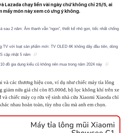
à Lazada chạy liền vài ngày chứ không chỉ 25/5, ai
ắm mấy món này xem có ưng ý không.
 sau 2 năm: Âm thanh vẫn “ngon”, thiết kế nhỏ gọn, tiếc nhất chống
 TV với loạt sản phẩm mới: TV OLED 4K không dây đầu tiên, dòng
S cập nhật 5 năm
10 đồ gia dụng kiểu cũ không nên mua trong năm 2024 này
i và các thương hiệu con, ví dụ như chiếc máy tỉa lông
g giảm nửa giá chỉ còn 85.000đ, bộ lọc không khí trên xe
 và chiếc máy cọ rửa vệ sinh nhà cửa Xiaomi Xiaoda chỉ
khác nhau hoàn toàn, tùy nhu cầu mà anh em chọn.