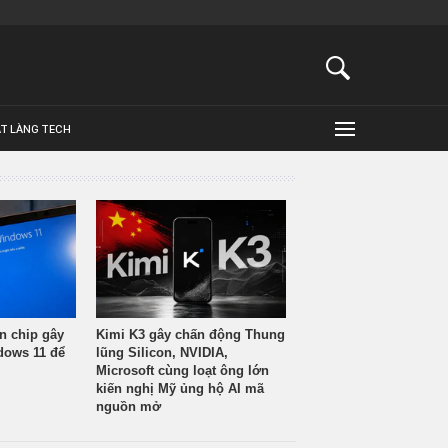
ẬT LÀNG TECH
n chip gây
Kimi K3 gây chấn động Thung
ndows 11 để
lũng Silicon, NVIDIA,
Microsoft cùng loạt ông lớn
kiến nghị Mỹ ủng hộ AI mã
nguồn mở