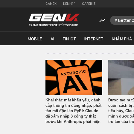
GAMEK
KENH14
CAFEBIZ
Better 
MOBILE
AI
TIN ICT
INTERNET
KHÁM PHÁ
Khai thác mật khẩu yếu, đánh
Được tạo ra t
cắp thông tin đăng nhập, phát
cuốn sách bị 
tán mã độc lên PyPI: Claude
tiêu hủy, Cla
đã xâm nhập 3 công ty thật
mình được xâ
trước khi Anthropic phát hiện
tro tàn của th