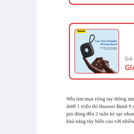
Nếu tìm mua vòng tay thông min
dưới 1 triệu thì Huawei Band 9
pin dùng đến 2 tuần kè sạc nhanh
khả năng tùy biến cao với nhiề