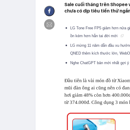
Sale cuối tháng trên Shopee v
chưa có dịp tiêu tiền thử ng
LG Tone Free FP5 giảm hơn nửa giá
ồn kém hơn hẳn tai đời mới
LG mừng 11 năm dẫn đầu xu hướng
QNED thêm kích thước lớn, WebO
Nghe ChatGPT bản mới nhất gợi ý 
Đầu tiên là vài món đồ từ Xiaom
mũi đàn ông ai cũng nên có đan
hơi giảm 48% còn hơn 400.000đ
từ 374.000đ. Công dụng 3 món 