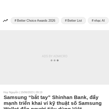
Better Choice Awards 2026
Better List
nhạc AI
Huy Nguyễn
|
15/06/2023 | 09:19
Samsung “bắt tay” Shinhan Bank, đẩy
mạnh triển khai ví kỹ thuật số Samsung
Wallet đến người tiêu dùng Việt