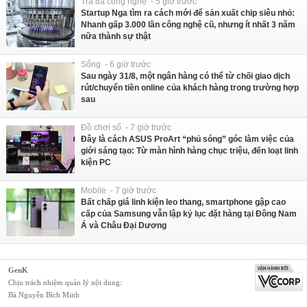
Trà đá công nghệ - 5 giờ trước
Startup Nga tìm ra cách mới để sản xuất chip siêu nhỏ:
Nhanh gấp 3.000 lần công nghệ cũ, nhưng ít nhất 3 năm
nữa thành sự thật
Sống - 6 giờ trước
Sau ngày 31/8, một ngân hàng có thể từ chối giao dịch
rút/chuyển tiền online của khách hàng trong trường hợp
sau
Đồ chơi số - 7 giờ trước
Đây là cách ASUS ProArt “phủ sóng” góc làm việc của
giới sáng tạo: Từ màn hình hàng chục triệu, đến loạt linh
kiện PC
Mobile - 7 giờ trước
Bất chấp giá linh kiện leo thang, smartphone gập cao
cấp của Samsung vẫn lập kỷ lục đặt hàng tại Đông Nam
Á và Châu Đại Dương
GenK
Chịu trách nhiệm quản lý nội dung:
Bà Nguyễn Bích Minh