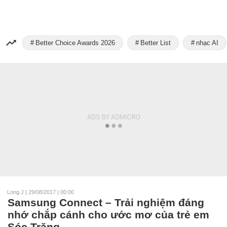
Better Choice Awards 2026
Better List
nhạc AI
Long.J
|
29/08/2017 | 00:00
Samsung Connect – Trải nghiệm đáng
nhớ chắp cánh cho ước mơ của trẻ em
Sóc Trăng