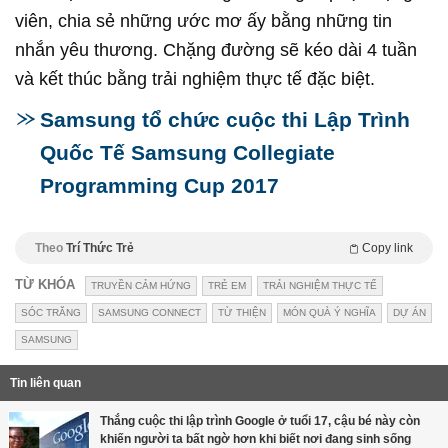
viên, chia sẻ những ước mơ ấy bằng những tin
nhắn yêu thương. Chặng đường sẽ kéo dài 4 tuần
và kết thúc bằng trải nghiệm thực tế đặc biệt.
Samsung tổ chức cuộc thi Lập Trình
Quốc Tế Samsung Collegiate
Programming Cup 2017
Theo
Trí Thức Trẻ
Copy link
TỪ KHÓA
TRUYỀN CẢM HỨNG
TRẺ EM
TRẢI NGHIỆM THỰC TẾ
SÓC TRĂNG
SAMSUNG CONNECT
TỪ THIỆN
MÓN QUÀ Ý NGHĨA
DỰ ÁN
SAMSUNG
Tin liên quan
Thắng cuộc thi lập trình Google ở tuổi 17, cậu bé này còn
khiến người ta bất ngờ hơn khi biết nơi đang sinh sống