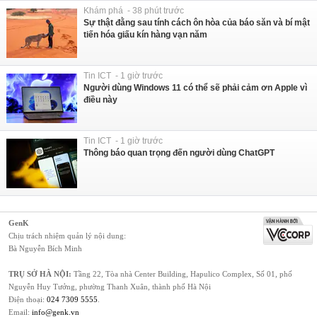
Khám phá - 38 phút trước
Sự thật đằng sau tính cách ôn hòa của báo săn và bí mật
tiến hóa giấu kín hàng vạn năm
Tin ICT - 1 giờ trước
Người dùng Windows 11 có thể sẽ phải cảm ơn Apple vì
điều này
Tin ICT - 1 giờ trước
Thông báo quan trọng đến người dùng ChatGPT
GenK
Chịu trách nhiệm quản lý nội dung:
Bà Nguyễn Bích Minh
TRỤ SỞ HÀ NỘI:
Tầng 22, Tòa nhà Center Building, Hapulico Complex, Số 01, phố
Nguyễn Huy Tưởng, phường Thanh Xuân, thành phố Hà Nội
Điện thoại:
024 7309 5555
.
Email:
info@genk.vn