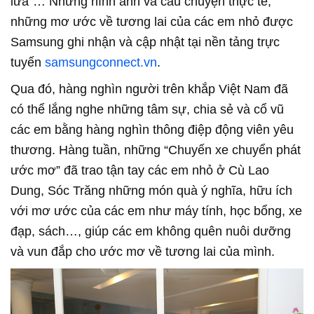
lửa”… Những hình ảnh và câu chuyện thực tế,
những mơ ước về tương lai của các em nhỏ được
Samsung ghi nhận và cập nhật tại nền tảng trực
tuyến
samsungconnect.vn
.
Qua đó, hàng nghìn người trên khắp Việt Nam đã
có thể lắng nghe những tâm sự, chia sẻ và cổ vũ
các em bằng hàng nghìn thông điệp động viên yêu
thương. Hàng tuần, những “Chuyến xe chuyển phát
ước mơ” đã trao tận tay các em nhỏ ở Cù Lao
Dung, Sóc Trăng những món quà ý nghĩa, hữu ích
với mơ ước của các em như máy tính, học bổng, xe
đạp, sách…, giúp các em không quên nuôi dưỡng
và vun đắp cho ước mơ về tương lai của mình.