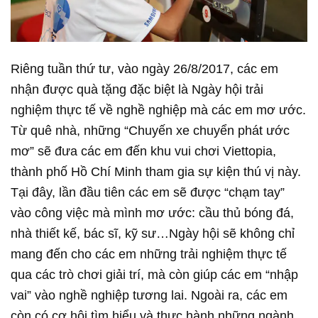
Riêng tuần thứ tư, vào ngày 26/8/2017, các em
nhận được quà tặng đặc biệt là Ngày hội trải
nghiệm thực tế về nghề nghiệp mà các em mơ ước.
Từ quê nhà, những “Chuyến xe chuyển phát ước
mơ” sẽ đưa các em đến khu vui chơi Viettopia,
thành phố Hồ Chí Minh tham gia sự kiện thú vị này.
Tại đây, lần đầu tiên các em sẽ được “chạm tay”
vào công việc mà mình mơ ước: cầu thủ bóng đá,
nhà thiết kế, bác sĩ, kỹ sư…Ngày hội sẽ không chỉ
mang đến cho các em những trải nghiệm thực tế
qua các trò chơi giải trí, mà còn giúp các em “nhập
vai” vào nghề nghiệp tương lai. Ngoài ra, các em
còn có cơ hội tìm hiểu và thực hành những ngành