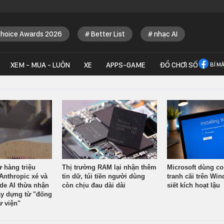
Choice Awards 2026
Better List
nhạc AI
XEM - MUA - LUÔN
XE
APPS-GAME
ĐỒ CHƠI SỐ
BÍ M
ừ hàng triệu
Thị trường RAM lại nhận thêm
Microsoft dùng co
Anthropic xé và
tin dữ, túi tiền người dùng
tranh cãi trên Wi
ude AI thừa nhận
còn chịu đau dài dài
siết kích hoạt lậu
y dựng từ "đống
ư viện"