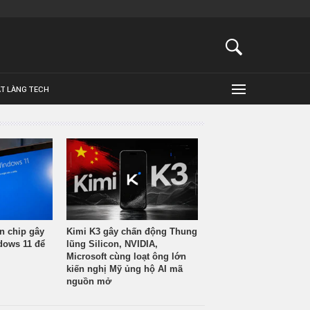
ẬT LÀNG TECH
n chip gây
Kimi K3 gây chấn động Thung
ndows 11 để
lũng Silicon, NVIDIA,
Microsoft cùng loạt ông lớn
kiến nghị Mỹ ủng hộ AI mã
nguồn mở