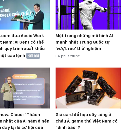
a.com đưa Accio Work
Một trong những mô hình AI
t Nam: AI Gent có thể
mạnh nhất Trung Quốc tự
h quy trình xuất khẩu
'vượt rào' thử nghiệm
một câu lệnh
Nổi bật
34 phút trước
nova Cloud: "Thách
Giá card đồ họa dậy sóng ở
n nhất của AI nằm ở nền
châu Á, game thủ Việt Nam có
à đây lại là cơ hội của
“dính bão”?