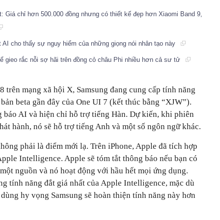
 Giá chỉ hơn 500.000 đồng nhưng có thiết kế đẹp hơn Xiaomi Band 9,
ot AI cho thấy sự nguy hiểm của những giọng nói nhân tạo này
thể gieo rắc nỗi sợ hãi trên đồng cỏ châu Phi nhiều hơn cả sư tử
8 trên mạng xã hội X, Samsung đang cung cấp tính năng
 bản beta gần đây của One UI 7 (kết thúc bằng “XJW”).
 báo AI và hiện chỉ hỗ trợ tiếng Hàn. Dự kiến, khi phiên
hát hành, nó sẽ hỗ trợ tiếng Anh và một số ngôn ngữ khác.
hông phải là điểm mới lạ. Trên iPhone, Apple đã tích hợp
pple Intelligence. Apple sẽ tóm tắt thông báo nếu bạn có
g một nguồn và nó hoạt động với hầu hết mọi ứng dụng.
g tính năng đắt giá nhất của Apple Intelligence, mặc dù
i dùng hy vọng Samsung sẽ hoàn thiện tính năng này hơn