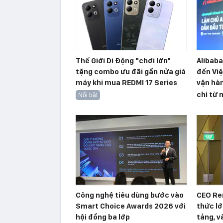
Thế Giới Di Động "chơi lớn"
Alibab
tặng combo ưu đãi gần nửa giá
đến Việ
máy khi mua REDMI 17 Series
vận hàn
chỉ từ 
Nổi bật
Công nghệ tiêu dùng bước vào
CEO Re
Smart Choice Awards 2026 với
thức lớ
hội đồng ba lớp
tảng, v