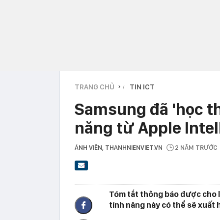
TRANG CHỦ
TIN ICT
›
Samsung đã 'học th
năng từ Apple Inte
ÁNH VIÊN
, THANHNIENVIET.VN
2 NĂM TRƯỚC
Tóm tắt thông báo được cho là
tính năng này có thể sẽ xuất h