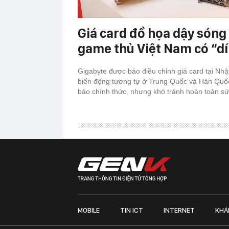
Giá card đồ họa dậy sóng 
game thủ Việt Nam có “d
Gigabyte được báo điều chỉnh giá card tại Nh
biến động tương tự ở Trung Quốc và Hàn Quố
báo chính thức, nhưng khó tránh hoàn toàn sứ
MOBILE
TIN ICT
INTERNET
KHÁ