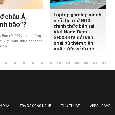
Laptop gaming mạnh
ở châu Á,
nhất lịch sử ROG
ính bão”?
chính thức bán tại
Việt Nam: Đem
ật Bản tới 40%, sau những
SH350i ra đổi vẫn
c. Việt Nam chưa có thông
phải bù thêm tiền
c ép.
mới rước về được
M PHÁ
TRÀ ĐÁ CÔNG NGHỆ
THỦ THUẬT
APPS - GAME