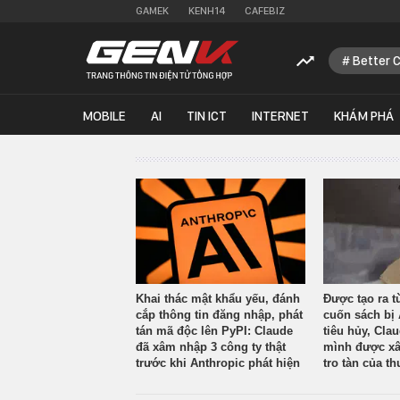
GAMEK
KENH14
CAFEBIZ
Better 
MOBILE
AI
TIN ICT
INTERNET
KHÁM PHÁ
Khai thác mật khẩu yếu, đánh
Được tạo ra t
cắp thông tin đăng nhập, phát
cuốn sách bị 
tán mã độc lên PyPI: Claude
tiêu hủy, Cla
đã xâm nhập 3 công ty thật
mình được xâ
trước khi Anthropic phát hiện
tro tàn của th