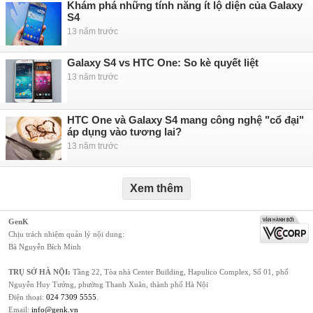
Khám phá những tính năng ít lộ diện của Galaxy
S4
13 năm trước
Galaxy S4 vs HTC One: So kè quyết liệt
13 năm trước
HTC One và Galaxy S4 mang công nghệ "cổ đại"
áp dụng vào tương lai?
13 năm trước
Xem thêm
GenK
Chịu trách nhiệm quản lý nội dung:
Bà Nguyễn Bích Minh
TRỤ SỞ HÀ NỘI:
Tầng 22, Tòa nhà Center Building, Hapulico Complex, Số 01, phố
Nguyễn Huy Tưởng, phường Thanh Xuân, thành phố Hà Nội
Điện thoại:
024 7309 5555
.
Email:
info@genk.vn