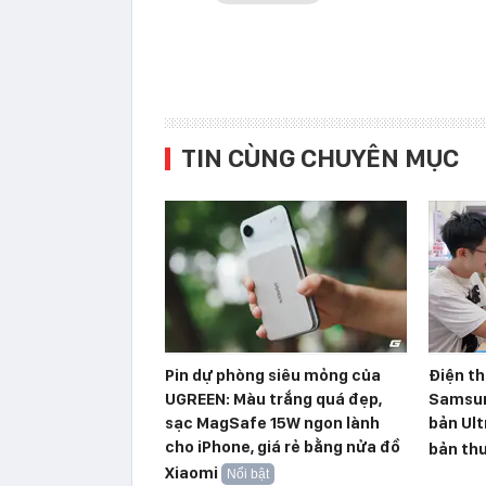
TIN CÙNG CHUYÊN MỤC
Pin dự phòng siêu mỏng của
Điện th
UGREEN: Màu trắng quá đẹp,
Samsun
sạc MagSafe 15W ngon lành
bản Ult
cho iPhone, giá rẻ bằng nửa đồ
bản th
Xiaomi
Nổi bật