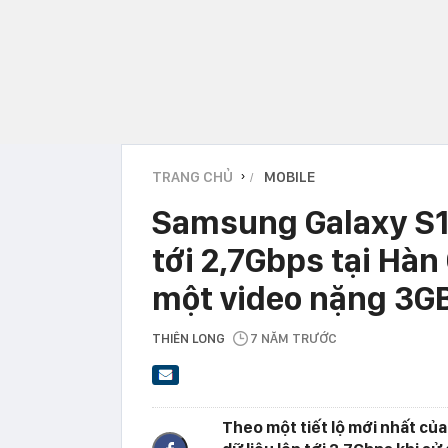
TRANG CHỦ
MOBILE
›
Samsung Galaxy S10 
tới 2,7Gbps tại Hàn 
một video nặng 3G
THIÊN LONG
7 NĂM TRƯỚC
Theo một tiết lộ mới nhất của