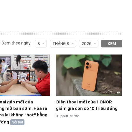
Xem theo ngày
8
THÁNG 8
2026
XEM
oại gập mới của
Điện thoại mới của HONOR
g mở bán sớm: Hoá ra
giảm giá còn có 10 triệu đồng
ra lại không "hot" bằng
31 phút trước
ường
Nổi bật