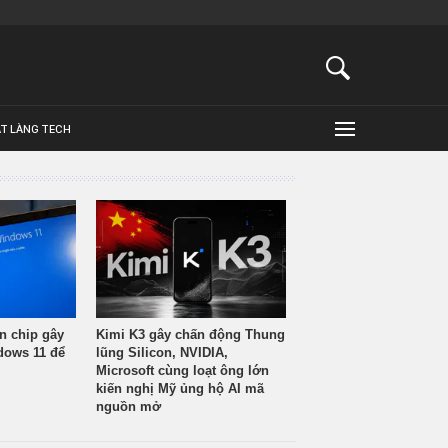
ẬT LÀNG TECH
n chip gây
Kimi K3 gây chấn động Thung
ndows 11 để
lũng Silicon, NVIDIA,
Microsoft cùng loạt ông lớn
kiến nghị Mỹ ủng hộ AI mã
nguồn mở