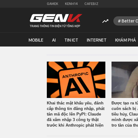
GAMEK
KENH14
CAFEBIZ
Better 
MOBILE
AI
TIN ICT
INTERNET
KHÁM PHÁ
Khai thác mật khẩu yếu, đánh
Được tạo ra t
cắp thông tin đăng nhập, phát
cuốn sách bị 
tán mã độc lên PyPI: Claude
tiêu hủy, Cla
đã xâm nhập 3 công ty thật
mình được xâ
trước khi Anthropic phát hiện
tro tàn của th