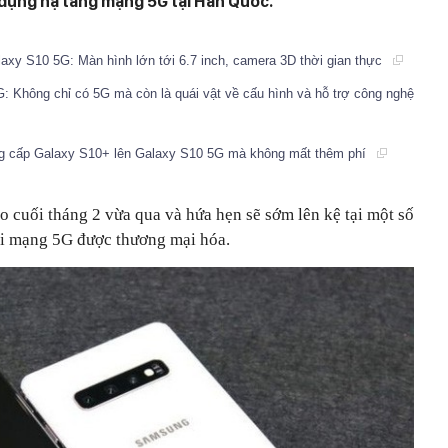
ử dụng hạ tầng mạng 5G tại Hàn Quốc.
xy S10 5G: Màn hình lớn tới 6.7 inch, camera 3D thời gian thực
 Không chỉ có 5G mà còn là quái vật về cấu hình và hỗ trợ công nghệ
g cấp Galaxy S10+ lên Galaxy S10 5G mà không mất thêm phí
 cuối tháng 2 vừa qua và hứa hẹn sẽ sớm lên kệ tại một số
hi mạng 5G được thương mại hóa.