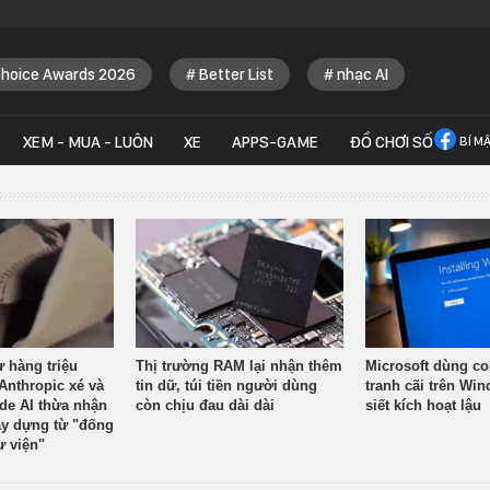
Choice Awards 2026
Better List
nhạc AI
XEM - MUA - LUÔN
XE
APPS-GAME
ĐỒ CHƠI SỐ
BÍ M
ừ hàng triệu
Thị trường RAM lại nhận thêm
Microsoft dùng co
Anthropic xé và
tin dữ, túi tiền người dùng
tranh cãi trên Wi
ude AI thừa nhận
còn chịu đau dài dài
siết kích hoạt lậu
y dựng từ "đống
ư viện"