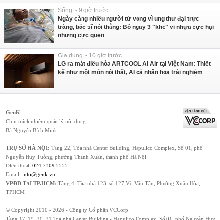
Sống - 9 giờ trước
Ngày càng nhiều người tử vong vì ung thư đại trực
tràng, bác sĩ nói thẳng: Bỏ ngay 3 "kho" vi nhựa cực hại
nhưng cực quen
Gia dụng - 10 giờ trước
LG ra mắt điều hòa ARTCOOL AI Air tại Việt Nam: Thiết
kế như một món nội thất, AI cá nhân hóa trải nghiệm
GenK
Chịu trách nhiệm quản lý nội dung:
Bà Nguyễn Bích Minh
TRỤ SỞ HÀ NỘI:
Tầng 22, Tòa nhà Center Building, Hapulico Complex, Số 01, phố
Nguyễn Huy Tưởng, phường Thanh Xuân, thành phố Hà Nội
Điện thoại:
024 7309 5555
.
Email:
info@genk.vn
VPĐD TẠI TP.HCM:
Tầng 4, Tòa nhà 123, số 127 Võ Văn Tần, Phường Xuân Hòa,
TPHCM
© Copyright 2010 - 2026 - Công ty Cổ phần VCCorp
Tầng 17, 19, 20, 21 Toà nhà Center Building - Hapulico Complex, Số 01, phố Nguyễn Huy