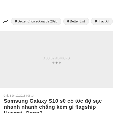
Better Choice Awards 2026
Better List
nhạc AI
Chíp
|
26/12/2018 | 08:14
Samsung Galaxy S10 sẽ có tốc độ sạc
nhanh nhanh chẳng kém gì flagship
Huawei, Oppo?