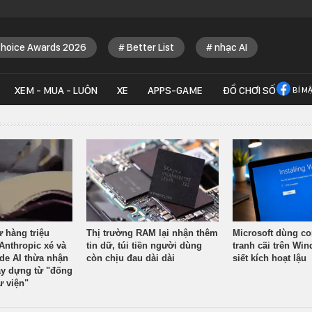
Choice Awards 2026
Better List
nhạc AI
XEM - MUA - LUÔN
XE
APPS-GAME
ĐỒ CHƠI SỐ
BÍ M
ừ hàng triệu
Thị trường RAM lại nhận thêm
Microsoft dùng co
Anthropic xé và
tin dữ, túi tiền người dùng
tranh cãi trên Wi
ude AI thừa nhận
còn chịu đau dài dài
siết kích hoạt lậu
y dựng từ "đống
ư viện"