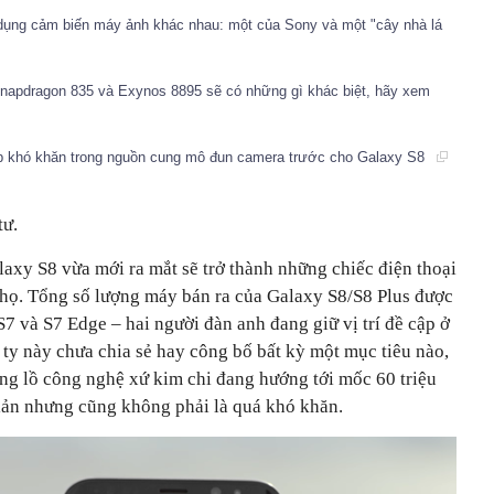
 dụng cảm biến máy ảnh khác nhau: một của Sony và một "cây nhà lá
Snapdragon 835 và Exynos 8895 sẽ có những gì khác biệt, hãy xem
p khó khăn trong nguồn cung mô đun camera trước cho Galaxy S8
tư.
S8 vừa mới ra mắt sẽ trở thành những chiếc điện thoại
̉a họ. Tổng số lượng máy bán ra của Galaxy S8/S8 Plus được
S7 và S7 Edge – hai người đàn anh đang giữ vị trí đề cập ở
y này chưa chia sẻ hay công bố bất kỳ một mục tiêu nào,
̉ng lồ công nghệ xứ kim chi đang hướng tới mốc 60 triệu
iản nhưng cũng không phải là quá khó khăn.