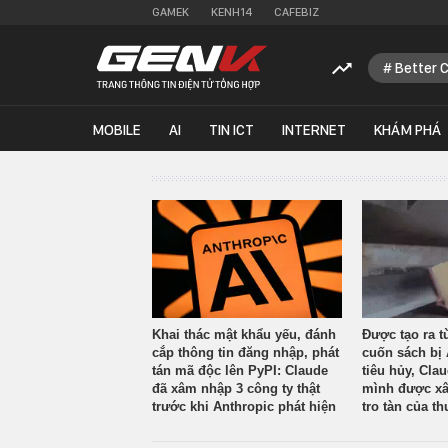
GAMEK
KENH14
CAFEBIZ
Better 
MOBILE
AI
TIN ICT
INTERNET
KHÁM PHÁ
Khai thác mật khẩu yếu, đánh
Được tạo ra t
cắp thông tin đăng nhập, phát
cuốn sách bị 
tán mã độc lên PyPI: Claude
tiêu hủy, Cla
đã xâm nhập 3 công ty thật
mình được xâ
trước khi Anthropic phát hiện
tro tàn của th