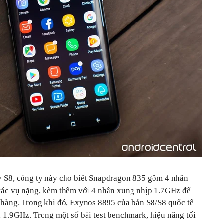
xy S8, công ty này cho biết Snapdragon 835 gồm 4 nhân
 tác vụ nặng, kèm thêm với 4 nhân xung nhịp 1.7GHz để
 nhàng. Trong khi đó, Exynos 8895 của bản S8/S8 quốc tế
 1.9GHz. Trong một số bài test benchmark, hiệu năng tối