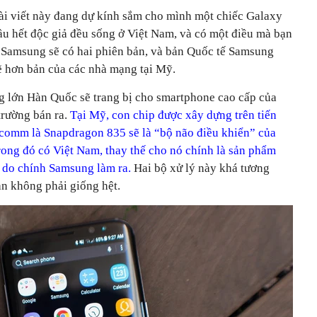
bài viết này đang dự kính sắm cho mình một chiếc Galaxy
 hết độc giả đều sống ở Việt Nam, và có một điều mà bạn
̀ Samsung sẽ có hai phiên bản, và bản Quốc tế Samsung
̃ hơn bản của các nhà mạng tại Mỹ.
 lớn Hàn Quốc sẽ trang bị cho smartphone cao cấp của
 trường bán ra.
Tại Mỹ, con chip được xây dựng trên tiến
omm là Snapdragon 835 sẽ là “bộ não điều khiển” của
trong đó có Việt Nam, thay thế cho nó chính là sản phẩm
 do chính Samsung làm ra.
Hai bộ xử lý này khá tương
n không phải giống hệt.