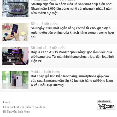
Startup Nga tìm ra cách mới để sản xuất chip siêu nhỏ:
Nhanh gấp 3.000 lần công nghệ cũ, nhưng ít nhất 3 năm
nữa thành sự thật
Sống - 5 giờ trước
Sau ngày 31/8, một ngân hàng có thể từ chối giao dịch
rút/chuyển tiền online của khách hàng trong trường hợp
sau
Đồ chơi số - 6 giờ trước
Đây là cách ASUS ProArt “phủ sóng” góc làm việc của
giới sáng tạo: Từ màn hình hàng chục triệu, đến loạt linh
kiện PC
Mobile - 6 giờ trước
Bất chấp giá linh kiện leo thang, smartphone gập cao
cấp của Samsung vẫn lập kỷ lục đặt hàng tại Đông Nam
Á và Châu Đại Dương
GenK
Chịu trách nhiệm quản lý nội dung:
Bà Nguyễn Bích Minh