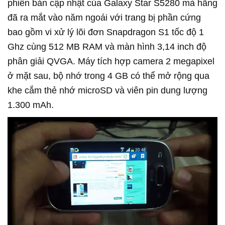
phiên bản cập nhật của Galaxy Star S5280 mà hãng
đã ra mắt vào năm ngoái với trang bị phần cứng
bao gồm vi xử lý lõi đơn Snapdragon S1 tốc độ 1
Ghz cùng 512 MB RAM và màn hình 3,14 inch độ
phân giải QVGA. Máy tích hợp camera 2 megapixel
ở mặt sau, bộ nhớ trong 4 GB có thể mở rộng qua
khe cắm thẻ nhớ microSD và viên pin dung lượng
1.300 mAh.