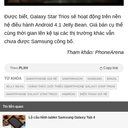
Được biết, Galaxy Star Trios sẽ hoạt động trên nền
hệ điều hành Android 4.1 Jelly Bean. Giá bán cụ thể
cùng thời gian lên kệ tại các thị trường khác vẫn
chưa được Samsung công bố.
Tham khảo: PhoneArena
Theo
PLXH
Copy link
TỪ KHÓA
SMARTPHONE GIÁ RẺ
SNAPDRAGON
SAMSUNG
BRAZIL
JELLY BEAN
CHÍNH THỨC GIỚI THIỆU SMARTPHONE GALAXY STAR TRIOS
SMARTPHONE GALAXY STAR TRIOS
ANDROID
ĐIỆN THOẠI GIÁ RẺ
Tin liên quan
Lộ cấu hình tablet Samsung Galaxy Tab 4