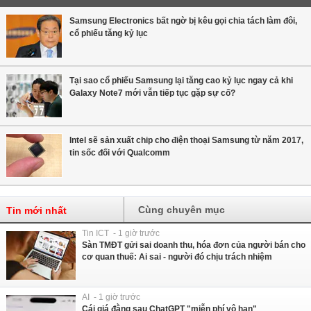
Samsung Electronics bất ngờ bị kêu gọi chia tách làm đôi,
cổ phiếu tăng kỷ lục
Tại sao cổ phiếu Samsung lại tăng cao kỷ lục ngay cả khi
Galaxy Note7 mới vẫn tiếp tục gặp sự cố?
Intel sẽ sản xuất chip cho điện thoại Samsung từ năm 2017,
tin sốc đối với Qualcomm
Cùng chuyên mục
Tin mới nhất
Tin ICT - 1 giờ trước
Sàn TMĐT gửi sai doanh thu, hóa đơn của người bán cho
cơ quan thuế: Ai sai - người đó chịu trách nhiệm
AI - 1 giờ trước
Cái giá đằng sau ChatGPT "miễn phí vô hạn"