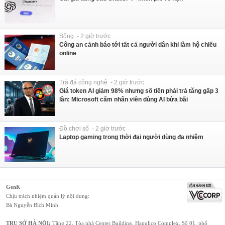
Sống - 2 giờ trước
Công an cảnh báo tới tất cả người dân khi làm hộ chiếu
online
Trà đá công nghệ - 2 giờ trước
Giá token AI giảm 98% nhưng số tiền phải trả tăng gấp 3
lần: Microsoft cấm nhân viên dùng AI bừa bãi
Đồ chơi số - 2 giờ trước
Laptop gaming trong thời đại người dùng đa nhiệm
GenK
Chịu trách nhiệm quản lý nội dung:
Bà Nguyễn Bích Minh
TRỤ SỞ HÀ NỘI:
Tầng 22, Tòa nhà Center Building, Hapulico Complex, Số 01, phố