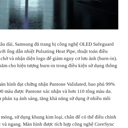
lâu dài, Samsung đã trang bị công nghệ OLED Safeguard
ới ống dẫn nhiệt Pulsating Heat Pipe, thuật toán điều
 chờ và nhận diện logo để giảm nguy cơ lưu ảnh (burn-in).
ăm cho hiện tượng burn-in trong điều kiện sử dụng thông
màn hình đạt chứng nhận Pantone Validated, bao phủ 99%
00 màu được Pantone xác nhận và hơn 110 tông màu da.
 phản xạ ánh sáng, tăng khả năng sử dụng ở nhiều môi
mỏng, sử dụng khung kim loại, chân đế có thể điều chỉnh
ọc và ngang. Màn hình được tích hợp công nghệ CoreSync