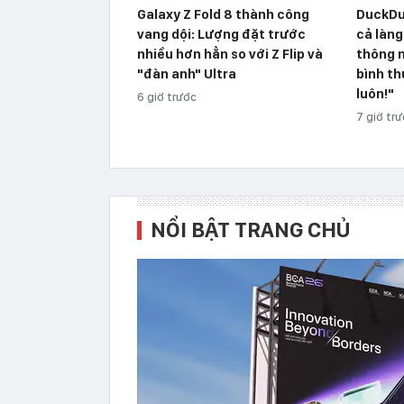
Galaxy Z Fold 8 thành công
DuckDu
vang dội: Lượng đặt trước
cả làng
nhiều hơn hẳn so với Z Flip và
thông m
"đàn anh" Ultra
bình th
luôn!"
6 giờ trước
7 giờ tr
NỔI BẬT TRANG CHỦ