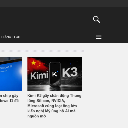
ẬT LÀNG TECH
n chip gây
Kimi K3 gây chấn động Thung
ndows 11 để
lũng Silicon, NVIDIA,
Microsoft cùng loạt ông lớn
kiến nghị Mỹ ủng hộ AI mã
nguồn mở