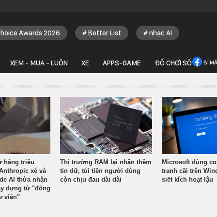
Choice Awards 2026
Better List
nhạc AI
XEM - MUA - LUÔN
XE
APPS-GAME
ĐỒ CHƠI SỐ
BÍ M
ừ hàng triệu
Thị trường RAM lại nhận thêm
Microsoft dùng co
Anthropic xé và
tin dữ, túi tiền người dùng
tranh cãi trên Wi
ude AI thừa nhận
còn chịu đau dài dài
siết kích hoạt lậu
y dựng từ "đống
ư viện"