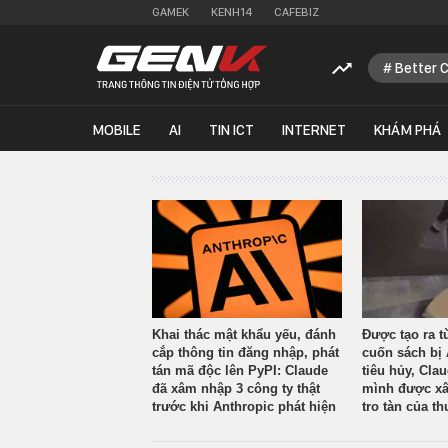
GAMEK
KENH14
CAFEBIZ
Better 
MOBILE
AI
TIN ICT
INTERNET
KHÁM PHÁ
Khai thác mật khẩu yếu, đánh
Được tạo ra t
cắp thông tin đăng nhập, phát
cuốn sách bị 
tán mã độc lên PyPI: Claude
tiêu hủy, Cla
đã xâm nhập 3 công ty thật
mình được xâ
trước khi Anthropic phát hiện
tro tàn của th