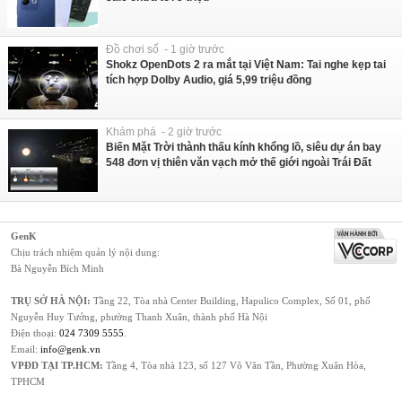
Đồ chơi số - 1 giờ trước
Shokz OpenDots 2 ra mắt tại Việt Nam: Tai nghe kẹp tai
tích hợp Dolby Audio, giá 5,99 triệu đồng
Khám phá - 2 giờ trước
Biến Mặt Trời thành thấu kính khổng lồ, siêu dự án bay
548 đơn vị thiên văn vạch mở thế giới ngoài Trái Đất
GenK
Chịu trách nhiệm quản lý nội dung:
Bà Nguyễn Bích Minh
TRỤ SỞ HÀ NỘI:
Tầng 22, Tòa nhà Center Building, Hapulico Complex, Số 01, phố
Nguyễn Huy Tưởng, phường Thanh Xuân, thành phố Hà Nội
Điện thoại:
024 7309 5555
.
Email:
info@genk.vn
VPĐD TẠI TP.HCM:
Tầng 4, Tòa nhà 123, số 127 Võ Văn Tần, Phường Xuân Hòa,
TPHCM