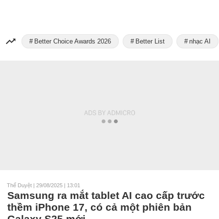
Better Choice Awards 2026
Better List
nhạc AI
Thế Duyệt
|
29/08/2025 | 13:01
Samsung ra mắt tablet AI cao cấp trước
thềm iPhone 17, có cả một phiên bản
Galaxy S25 mới