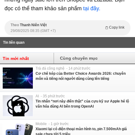
đọc có thể tham khảo sản phẩm
tại đây.
Theo
Thanh Niên Việt
Copy link
29/08/2025 08:35 (GMT +7)
Tin liên quan
Cùng chuyên mục
Tin mới nhất
Trà đá công nghệ - 14 phút trước
Cơ chế kép của Better Choice Awards 2026: chuyên
môn và tiếng nói người dùng cùng lên tiếng
AI - 35 phút trước
Tin nhắn “nơi này điên thật” của cựu kỹ sư Apple hé lộ
văn hóa dùng AI bên trong OpenAI
Mobile - 1 giờ trước
Xiaomi lại có điện thoại màn hình to, pin 7.500mAh giá
sale chưa tới 5 triệu