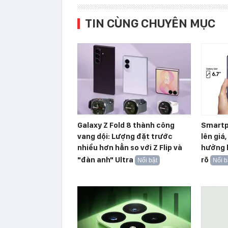
TIN CÙNG CHUYÊN MỤC
Galaxy Z Fold 8 thành công
Smartp
vang dội: Lượng đặt trước
lên giá
nhiều hơn hẳn so với Z Flip và
hưởng l
"đàn anh" Ultra
rõ
Nổi bật
Nổi b