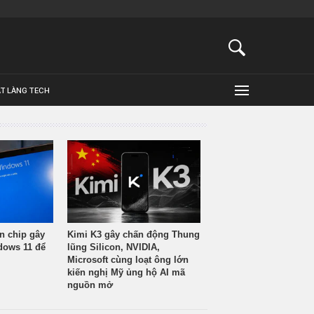
ẬT LÀNG TECH
n chip gây
Kimi K3 gây chấn động Thung
ndows 11 để
lũng Silicon, NVIDIA,
Microsoft cùng loạt ông lớn
kiến nghị Mỹ ủng hộ AI mã
nguồn mở