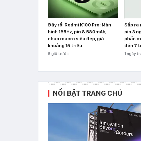
Đây rồi Redmi K100 Pro: Màn
Sắp ra
hình 185Hz, pin 8.580mAh,
pin 3 n
chụp macro siêu đẹp, giá
phần m
khoảng 15 triệu
đến 7 t
8 giờ trước
1 ngày t
NỔI BẬT TRANG CHỦ