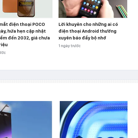
 mắt điện thoại POCO
Lời khuyên cho những ai có
gày, hứa hẹn cập nhật
điện thoại Android thường
ềm đến 2032, giá chưa
xuyên báo đầy bộ nhớ
riệu
1 ngày trước
rước