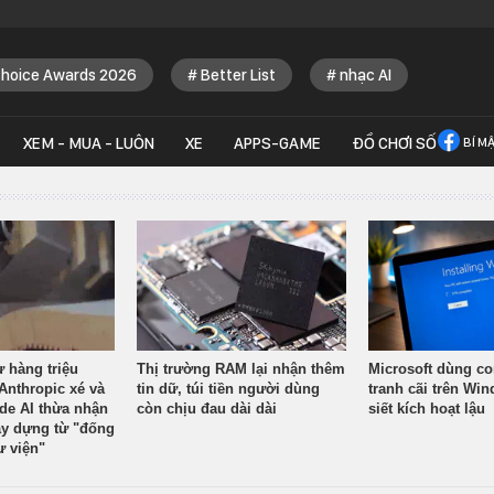
Choice Awards 2026
Better List
nhạc AI
XEM - MUA - LUÔN
XE
APPS-GAME
ĐỒ CHƠI SỐ
BÍ M
ừ hàng triệu
Thị trường RAM lại nhận thêm
Microsoft dùng co
Anthropic xé và
tin dữ, túi tiền người dùng
tranh cãi trên Wi
ude AI thừa nhận
còn chịu đau dài dài
siết kích hoạt lậu
y dựng từ "đống
ư viện"