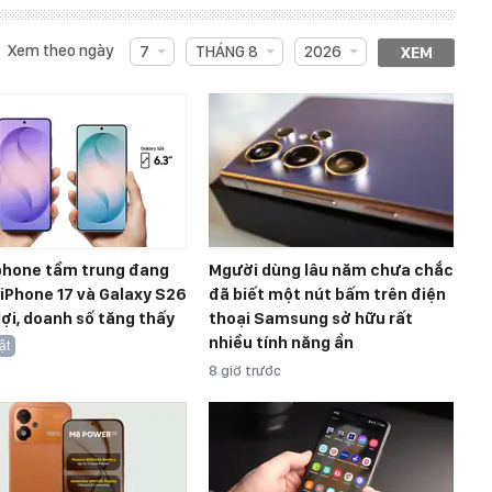
Xem theo ngày
7
THÁNG 8
2026
XEM
hone tầm trung đang
Mgười dùng lâu năm chưa chắc
, iPhone 17 và Galaxy S26
đã biết một nút bấm trên điện
ợi, doanh số tăng thấy
thoại Samsung sở hữu rất
nhiều tính năng ẩn
ật
8 giờ trước