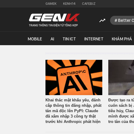
GAMEK
KENH14
CAFEBIZ
Better 
MOBILE
AI
TIN ICT
INTERNET
KHÁM PHÁ
Khai thác mật khẩu yếu, đánh
Được tạo ra t
cắp thông tin đăng nhập, phát
cuốn sách bị 
tán mã độc lên PyPI: Claude
tiêu hủy, Cla
đã xâm nhập 3 công ty thật
mình được xâ
trước khi Anthropic phát hiện
tro tàn của th