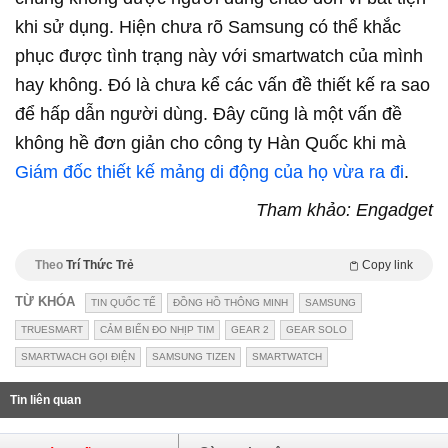
khi sử dụng. Hiện chưa rõ Samsung có thể khắc
phục được tình trạng này với smartwatch của mình
hay không. Đó là chưa kể các vấn đề thiết kế ra sao
để hấp dẫn người dùng. Đây cũng là một vấn đề
không hề đơn giản cho công ty Hàn Quốc khi mà
Giám đốc thiết kế mảng di động của họ vừa ra đi
.
Tham khảo: Engadget
Theo
Trí Thức Trẻ
Copy link
TỪ KHÓA
TIN QUỐC TẾ
ĐỒNG HỒ THÔNG MINH
SAMSUNG
TRUESMART
CẢM BIẾN ĐO NHỊP TIM
GEAR 2
GEAR SOLO
SMARTWACH GỌI ĐIỆN
SAMSUNG TIZEN
SMARTWATCH
Tin liên quan