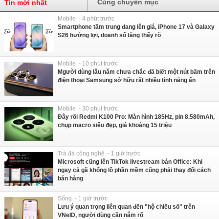
Cùng chuyên mục
Tin mới nhất
Mobile - 4 phút trước
Smartphone tầm trung đang lên giá, iPhone 17 và Galaxy
S26 hưởng lợi, doanh số tăng thấy rõ
Mobile - 10 phút trước
Mgười dùng lâu năm chưa chắc đã biết một nút bấm trên
điện thoại Samsung sở hữu rất nhiều tính năng ẩn
Mobile - 30 phút trước
Đây rồi Redmi K100 Pro: Màn hình 185Hz, pin 8.580mAh,
chụp macro siêu đẹp, giá khoảng 15 triệu
Trà đá công nghệ - 1 giờ trước
Microsoft cũng lên TikTok livestream bán Office: Khi
ngay cả gã khổng lồ phần mềm cũng phải thay đổi cách
bán hàng
Sống - 1 giờ trước
Lưu ý quan trọng liên quan đến "hộ chiếu số" trên
VNeID, người dùng cần nắm rõ