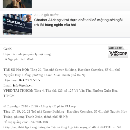
AI - 3 giờ trước
Chatbot AI đang viral thực chất chỉ có một người ngồi
trả lời hàng nghìn câu hỏi
GenK
Chịu trách nhiệm quản lý nội dung:
Bà Nguyễn Bích Minh
TRỤ SỞ HÀ NỘI:
Tầng 22, Tòa nhà Center Building, Hapulico Complex, Số 01, phố
Nguyễn Huy Tưởng, phường Thanh Xuân, thành phố Hà Nội
Điện thoại:
024 7309 5555
.
Email:
info@genk.vn
VPĐD TẠI TP.HCM:
Tầng 4, Tòa nhà 123, số 127 Võ Văn Tần, Phường Xuân Hòa,
TPHCM
© Copyright 2010 - 2026 - Công ty Cổ phần VCCorp
Tầng 17, 19, 20, 21 Toà nhà Center Building - Hapulico Complex, Số 01, phố Nguyễn Huy
Tưởng, phường Thanh Xuân, thành phố Hà Nội
Hỗ trợ quảng cáo:
02473007108
Giấy phép thiết lập trang thông tin điện tử tổng hợp trên mạng số 460/GP-TTĐT do Sở