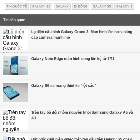
TIN QUỐC TẾ
GALAXY S6
GALAXY
DI ĐỘNG
GALAXY S5
GALAXY S
Tin liên quan
Lộ diện cấu hình Galaxy Grand 3: Màn hình lớn hơn, nâng
cấp camera mạnh mẽ
Galaxy Note Edge màn hình cong lên kệ từ 7/11
Galaxy S6 sẽ mang thiết kế "lột xác"
Trên tay bộ đôi nhôm nguyên khối Samsung Galaxy A5 và
A3
Bất ngờ xuất hiện video trên tay đầu tiên Galaxy S5 chạy