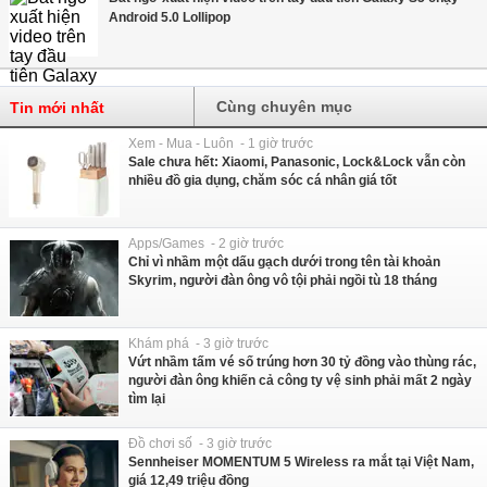
Android 5.0 Lollipop
Cùng chuyên mục
Tin mới nhất
Xem - Mua - Luôn - 1 giờ trước
Sale chưa hết: Xiaomi, Panasonic, Lock&Lock vẫn còn
nhiều đồ gia dụng, chăm sóc cá nhân giá tốt
Apps/Games - 2 giờ trước
Chỉ vì nhầm một dấu gạch dưới trong tên tài khoản
Skyrim, người đàn ông vô tội phải ngồi tù 18 tháng
Khám phá - 3 giờ trước
Vứt nhầm tấm vé số trúng hơn 30 tỷ đồng vào thùng rác,
người đàn ông khiến cả công ty vệ sinh phải mất 2 ngày
tìm lại
Đồ chơi số - 3 giờ trước
Sennheiser MOMENTUM 5 Wireless ra mắt tại Việt Nam,
giá 12,49 triệu đồng