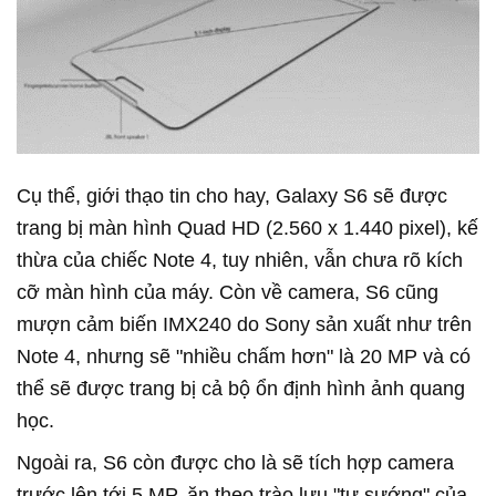
Cụ thể, giới thạo tin cho hay, Galaxy S6 sẽ được
trang bị màn hình Quad HD (2.560 x 1.440 pixel), kế
thừa của chiếc Note 4, tuy nhiên, vẫn chưa rõ kích
cỡ màn hình của máy. Còn về camera, S6 cũng
mượn cảm biến IMX240 do Sony sản xuất như trên
Note 4, nhưng sẽ "nhiều chấm hơn" là 20 MP và có
thể sẽ được trang bị cả bộ ổn định hình ảnh quang
học.
Ngoài ra, S6 còn được cho là sẽ tích hợp camera
trước lên tới 5 MP, ăn theo trào lưu "tự sướng" của