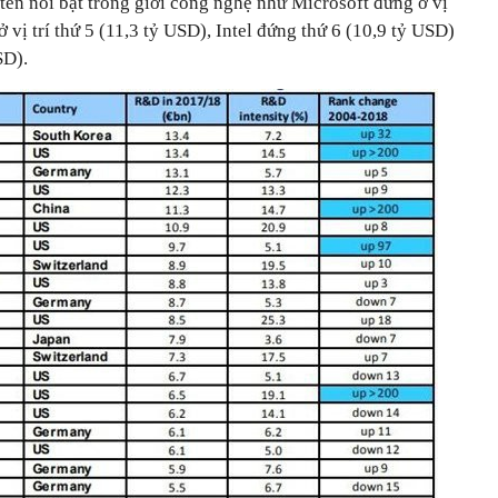
tên nổi bật trong giới công nghệ như Microsoft đứng ở vị
ở vị trí thứ 5 (11,3 tỷ USD), Intel đứng thứ 6 (10,9 tỷ USD)
SD).