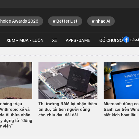
Choice Awards 2026
Better List
nhạc AI
XEM - MUA - LUÔN
XE
APPS-GAME
ĐỒ CHƠI SỐ
BÍ M
ừ hàng triệu
Thị trường RAM lại nhận thêm
Microsoft dùng co
Anthropic xé và
tin dữ, túi tiền người dùng
tranh cãi trên Wi
ude AI thừa nhận
còn chịu đau dài dài
siết kích hoạt lậu
y dựng từ "đống
ư viện"