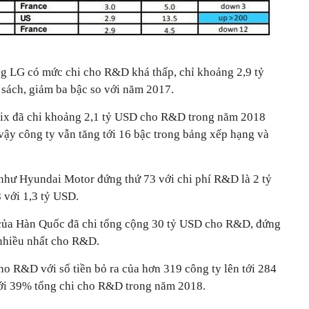
ng LG có mức chi cho R&D khá thấp, chỉ khoảng 2,9 tỷ
sách, giảm ba bậc so với năm 2017.
ix đã chi khoảng 2,1 tỷ USD cho R&D trong năm 2018
ậy công ty vẫn tăng tới 16 bậc trong bảng xếp hạng và
như Hyundai Motor đứng thứ 73 với chi phí R&D là 2 tỷ
 với 1,3 tỷ USD.
y của Hàn Quốc đã chi tổng cộng 30 tỷ USD cho R&D, đứng
 nhiều nhất cho R&D.
ho R&D với số tiền bỏ ra của hơn 319 công ty lên tới 284
ới 39% tổng chi cho R&D trong năm 2018.