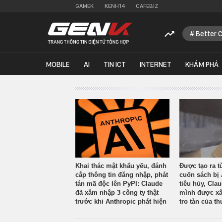
GAMEK
KENH14
CAFEBIZ
Better 
MOBILE
AI
TIN ICT
INTERNET
KHÁM PHÁ
Khai thác mật khẩu yếu, đánh
Được tạo ra t
cắp thông tin đăng nhập, phát
cuốn sách bị 
tán mã độc lên PyPI: Claude
tiêu hủy, Cla
đã xâm nhập 3 công ty thật
mình được xâ
trước khi Anthropic phát hiện
tro tàn của th