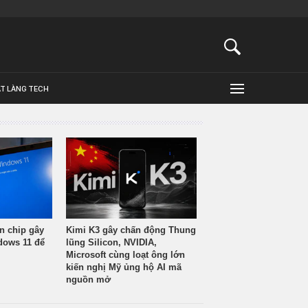
ẬT LÀNG TECH
n chip gây
Kimi K3 gây chấn động Thung
ndows 11 để
lũng Silicon, NVIDIA,
Microsoft cùng loạt ông lớn
kiến nghị Mỹ ủng hộ AI mã
nguồn mở