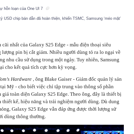
ự hỗn loạn của One UI 7
5 tỷ USD chip bán dẫn đã hoàn thiện, khiến TSMC, Samsung ‘méo mặt’
h cãi nhất của Galaxy S25 Edge
-
mẫu điện thoại siêu
 lượng pin bị cắt giảm. Nhiều người dùng tỏ ra lo ngại về
ng nhu cầu sử dụng trong một ngày. Tuy nhiên, Samsung
lại cho kết quả tích cực hơn kỳ vọng.
Tom’s Hardware
, ông Blake Gaiser
-
Giám đốc quản lý sản
 tại Mỹ
-
cho biết việc chỉ tập trung vào thông số phần
 giá toàn diện Galaxy S25 Edge. Theo ông, đây là thiết bị
a thiết kế, hiệu năng và trải nghiệm người dùng. Dù dung
 mỏng, Galaxy S25 Edge vẫn đáp ứng được thời lượng sử
ời dùng thông thường.