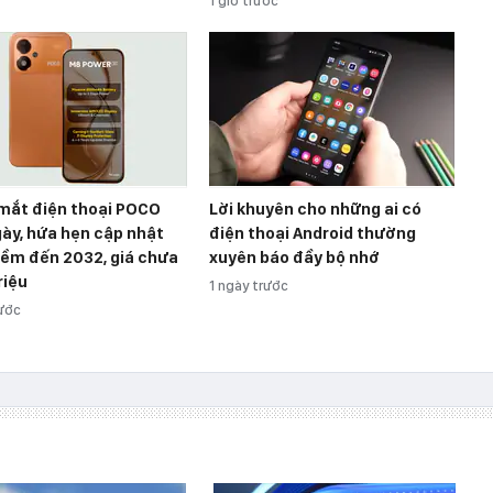
1 giờ trước
 mắt điện thoại POCO
Lời khuyên cho những ai có
gày, hứa hẹn cập nhật
điện thoại Android thường
ềm đến 2032, giá chưa
xuyên báo đầy bộ nhớ
riệu
1 ngày trước
rước