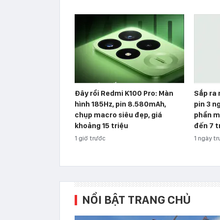
Đây rồi Redmi K100 Pro: Màn
Sắp ra
hình 185Hz, pin 8.580mAh,
pin 3 n
chụp macro siêu đẹp, giá
phần m
khoảng 15 triệu
đến 7 t
1 giờ trước
1 ngày t
NỔI BẬT TRANG CHỦ