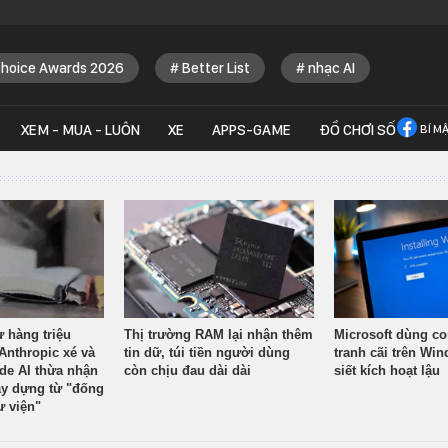
Choice Awards 2026
Better List
nhạc AI
XEM - MUA - LUÔN
XE
APPS-GAME
ĐỒ CHƠI SỐ
BÍ M
ừ hàng triệu
Thị trường RAM lại nhận thêm
Microsoft dùng co
Anthropic xé và
tin dữ, túi tiền người dùng
tranh cãi trên Wi
ude AI thừa nhận
còn chịu đau dài dài
siết kích hoạt lậu
y dựng từ "đống
ư viện"