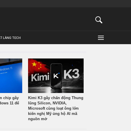
ẬT LÀNG TECH
n chip gây
Kimi K3 gây chấn động Thung
ndows 11 để
lũng Silicon, NVIDIA,
Microsoft cùng loạt ông lớn
kiến nghị Mỹ ủng hộ AI mã
nguồn mở