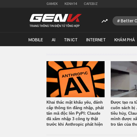
GAMEK
KENH14
CAFEBIZ
Better 
MOBILE
AI
TIN ICT
INTERNET
KHÁM PHÁ
Khai thác mật khẩu yếu, đánh
Được tạo ra t
cắp thông tin đăng nhập, phát
cuốn sách bị 
tán mã độc lên PyPI: Claude
tiêu hủy, Cla
đã xâm nhập 3 công ty thật
mình được xâ
trước khi Anthropic phát hiện
tro tàn của th