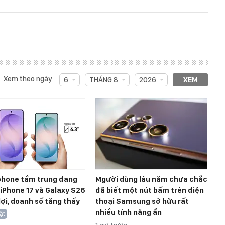
Xem theo ngày
6
THÁNG 8
2026
XEM
hone tầm trung đang
Mgười dùng lâu năm chưa chắc
, iPhone 17 và Galaxy S26
đã biết một nút bấm trên điện
ợi, doanh số tăng thấy
thoại Samsung sở hữu rất
nhiều tính năng ẩn
ật