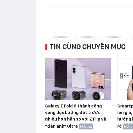
TIN CÙNG CHUYÊN MỤC
Galaxy Z Fold 8 thành công
Smartp
vang dội: Lượng đặt trước
lên giá
nhiều hơn hẳn so với Z Flip và
hưởng l
"đàn anh" Ultra
rõ
Nổi bật
Nổi b