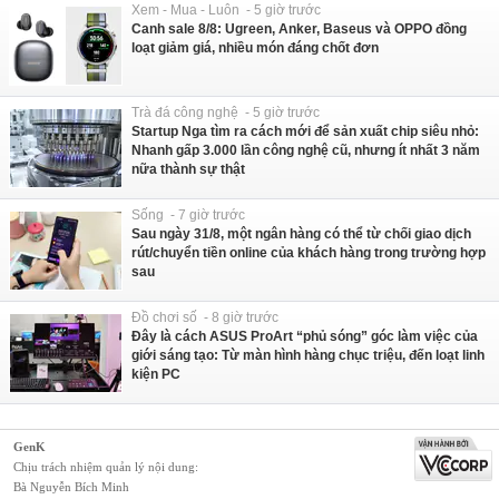
Xem - Mua - Luôn - 5 giờ trước
Canh sale 8/8: Ugreen, Anker, Baseus và OPPO đồng
loạt giảm giá, nhiều món đáng chốt đơn
Trà đá công nghệ - 5 giờ trước
Startup Nga tìm ra cách mới để sản xuất chip siêu nhỏ:
Nhanh gấp 3.000 lần công nghệ cũ, nhưng ít nhất 3 năm
nữa thành sự thật
Sống - 7 giờ trước
Sau ngày 31/8, một ngân hàng có thể từ chối giao dịch
rút/chuyển tiền online của khách hàng trong trường hợp
sau
Đồ chơi số - 8 giờ trước
Đây là cách ASUS ProArt “phủ sóng” góc làm việc của
giới sáng tạo: Từ màn hình hàng chục triệu, đến loạt linh
kiện PC
GenK
Chịu trách nhiệm quản lý nội dung:
Bà Nguyễn Bích Minh