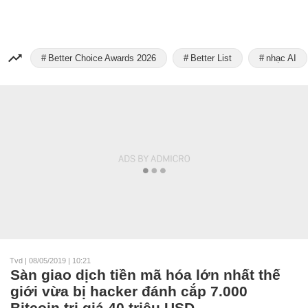
Better Choice Awards 2026
Better List
nhạc AI
Tvd
|
08/05/2019 | 10:21
Sàn giao dịch tiền mã hóa lớn nhất thế
giới vừa bị hacker đánh cắp 7.000
Bitcoin trị giá 40 triệu USD