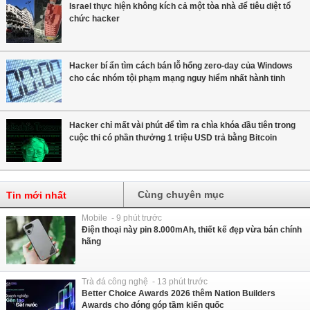
Israel thực hiện không kích cả một tòa nhà để tiêu diệt tổ
chức hacker
Hacker bí ẩn tìm cách bán lỗ hổng zero-day của Windows
cho các nhóm tội phạm mạng nguy hiểm nhất hành tinh
Hacker chỉ mất vài phút để tìm ra chìa khóa đầu tiên trong
cuộc thi có phần thưởng 1 triệu USD trả bằng Bitcoin
Cùng chuyên mục
Tin mới nhất
Mobile - 9 phút trước
Điện thoại này pin 8.000mAh, thiết kế đẹp vừa bán chính
hãng
Trà đá công nghệ - 13 phút trước
Better Choice Awards 2026 thêm Nation Builders
Awards cho đóng góp tầm kiến quốc