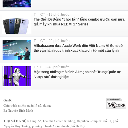
Tin ICT - 19 phút trước
Thế Giới Di Động "chơi lớn" tặng combo ưu đãi gần nửa
giá máy khi mua REDMI 17 Series
Tin ICT - 29 phút trước
Alibaba.com đưa Accio Work đến Việt Nam: AI Gent có
thể vận hành quy trình xuất khẩu chỉ từ một câu lệnh
Tin ICT - 43 phút trước
Một trong những mô hình AI mạnh nhất Trung Quốc tự
'vượt rào' thử nghiệm
GenK
Chịu trách nhiệm quản lý nội dung:
Bà Nguyễn Bích Minh
TRỤ SỞ HÀ NỘI:
Tầng 22, Tòa nhà Center Building, Hapulico Complex, Số 01, phố
Nguyễn Huy Tưởng, phường Thanh Xuân, thành phố Hà Nội