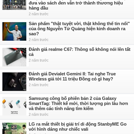
đưa vào sách đen vẫn trở thành thương hiệu
hàng đầu
2 năm trước
Sản phẩm "thật tuyệt vời, thật không thể tin nổi"
của ông Nguyễn Tử Quảng hiện kinh doanh ra
sao?
2 năm trước
Đánh giá realme C67: Thông số không nói lên tất
cả
2 năm trước
Đánh giá Devialet Gemini II: Tai nghe True
Wireless giá tới 11 triệu Đồng có gì hay?
2 năm trước
Samsung công bố phiên bản 2 của Galaxy
SmartTag: Thiết kế mới, thời lượng pin lâu hơn
và thêm các tính năng tìm kiếm
2 năm trước
LG ra mắt thiết bị giải trí di động StanbyME Go
với hình dáng như chiếc vali