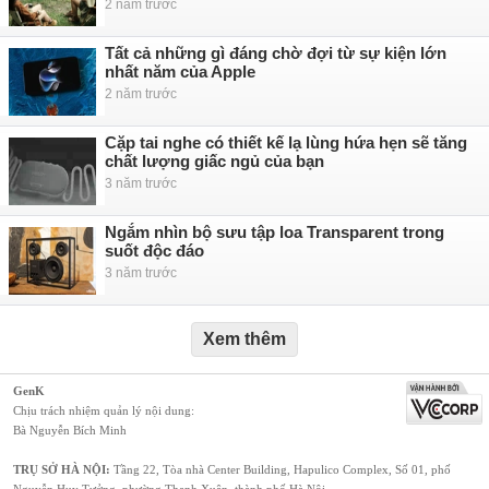
2 năm trước
Tất cả những gì đáng chờ đợi từ sự kiện lớn
nhất năm của Apple
2 năm trước
Cặp tai nghe có thiết kế lạ lùng hứa hẹn sẽ tăng
chất lượng giấc ngủ của bạn
3 năm trước
Ngắm nhìn bộ sưu tập loa Transparent trong
suốt độc đáo
3 năm trước
Xem thêm
GenK
Chịu trách nhiệm quản lý nội dung:
Bà Nguyễn Bích Minh
TRỤ SỞ HÀ NỘI:
Tầng 22, Tòa nhà Center Building, Hapulico Complex, Số 01, phố