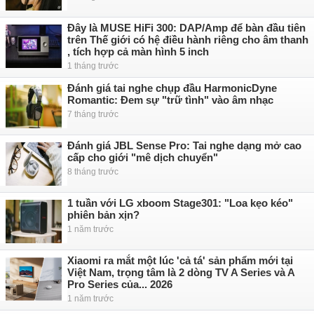
Đây là MUSE HiFi 300: DAP/Amp để bàn đầu tiên
trên Thế giới có hệ điều hành riêng cho âm thanh
, tích hợp cả màn hình 5 inch
1 tháng trước
Đánh giá tai nghe chụp đầu HarmonicDyne
Romantic: Đem sự "trữ tình" vào âm nhạc
7 tháng trước
Đánh giá JBL Sense Pro: Tai nghe dạng mở cao
cấp cho giới "mê dịch chuyển"
8 tháng trước
1 tuần với LG xboom Stage301: "Loa kẹo kéo"
phiên bản xịn?
1 năm trước
Xiaomi ra mắt một lúc 'cả tá' sản phẩm mới tại
Việt Nam, trọng tâm là 2 dòng TV A Series và A
Pro Series của... 2026
1 năm trước