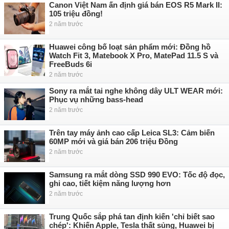
Canon Việt Nam ấn định giá bán EOS R5 Mark II:
105 triệu đồng!
2 năm trước
Huawei công bố loạt sản phẩm mới: Đồng hồ
Watch Fit 3, Matebook X Pro, MatePad 11.5 S và
FreeBuds 6i
2 năm trước
Sony ra mắt tai nghe không dây ULT WEAR mới:
Phục vụ những bass-head
2 năm trước
Trên tay máy ảnh cao cấp Leica SL3: Cảm biến
60MP mới và giá bán 206 triệu Đồng
2 năm trước
Samsung ra mắt dòng SSD 990 EVO: Tốc độ đọc,
ghi cao, tiết kiệm năng lượng hơn
2 năm trước
Trung Quốc sắp phá tan định kiến 'chỉ biết sao
chép': Khiến Apple, Tesla thất sủng, Huawei bị