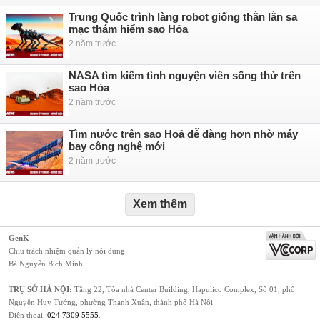
Trung Quốc trình làng robot giống thằn lằn sa
mạc thám hiểm sao Hỏa
2 năm trước
NASA tìm kiếm tình nguyện viên sống thử trên
sao Hỏa
2 năm trước
Tìm nước trên sao Hoả dễ dàng hơn nhờ máy
bay công nghệ mới
2 năm trước
Xem thêm
GenK
Chịu trách nhiệm quản lý nội dung:
Bà Nguyễn Bích Minh
TRỤ SỞ HÀ NỘI:
Tầng 22, Tòa nhà Center Building, Hapulico Complex, Số 01, phố
Nguyễn Huy Tưởng, phường Thanh Xuân, thành phố Hà Nội
Điện thoại:
024 7309 5555
.