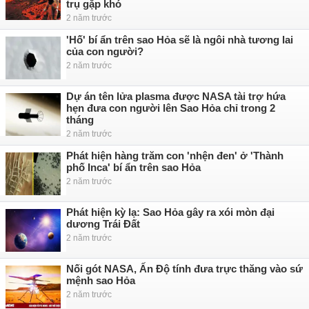
trụ gặp khó
2 năm trước
'Hố' bí ẩn trên sao Hỏa sẽ là ngôi nhà tương lai
của con người?
2 năm trước
Dự án tên lửa plasma được NASA tài trợ hứa
hẹn đưa con người lên Sao Hỏa chỉ trong 2
tháng
2 năm trước
Phát hiện hàng trăm con 'nhện đen' ở 'Thành
phố Inca' bí ẩn trên sao Hỏa
2 năm trước
Phát hiện kỳ lạ: Sao Hỏa gây ra xói mòn đại
dương Trái Đất
2 năm trước
Nối gót NASA, Ấn Độ tính đưa trực thăng vào sứ
mệnh sao Hỏa
2 năm trước