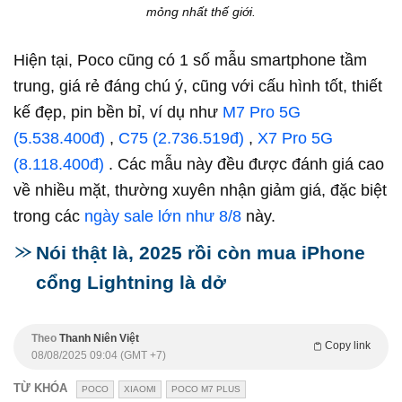
mỏng nhất thế giới.
Hiện tại, Poco cũng có 1 số mẫu smartphone tầm
trung, giá rẻ đáng chú ý, cũng với cấu hình tốt, thiết
kế đẹp, pin bền bỉ, ví dụ như
M7 Pro 5G
(5.538.400đ)
,
C75 (2.736.519đ)
,
X7 Pro 5G
(8.118.400đ)
. Các mẫu này đều được đánh giá cao
về nhiều mặt, thường xuyên nhận giảm giá, đặc biệt
trong các
ngày sale lớn như 8/8
này.
Nói thật là, 2025 rồi còn mua iPhone
cổng Lightning là dở
Theo
Thanh Niên Việt
Copy link
08/08/2025 09:04 (GMT +7)
TỪ KHÓA
POCO
XIAOMI
POCO M7 PLUS