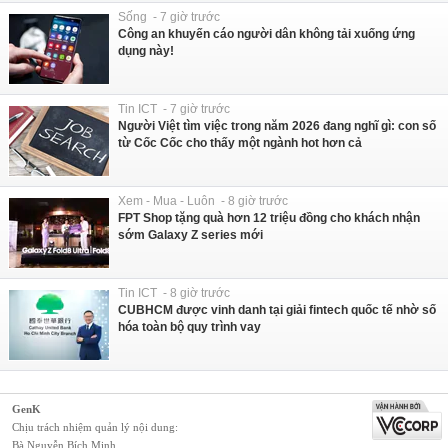
Sống - 7 giờ trước
Công an khuyến cáo người dân không tải xuống ứng
dụng này!
Tin ICT - 7 giờ trước
Người Việt tìm việc trong năm 2026 đang nghĩ gì: con số
từ Cốc Cốc cho thấy một ngành hot hơn cả
Xem - Mua - Luôn - 8 giờ trước
FPT Shop tặng quà hơn 12 triệu đồng cho khách nhận
sớm Galaxy Z series mới
Tin ICT - 8 giờ trước
CUBHCM được vinh danh tại giải fintech quốc tế nhờ số
hóa toàn bộ quy trình vay
GenK
Chịu trách nhiệm quản lý nội dung:
Bà Nguyễn Bích Minh