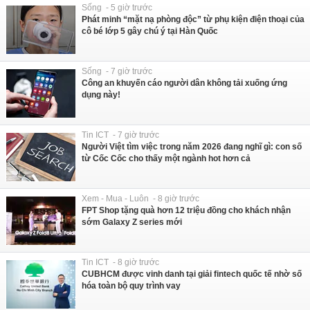
Sống - 5 giờ trước
Phát minh “mặt nạ phòng độc” từ phụ kiện điện thoại của
cô bé lớp 5 gây chú ý tại Hàn Quốc
Sống - 7 giờ trước
Công an khuyến cáo người dân không tải xuống ứng
dụng này!
Tin ICT - 7 giờ trước
Người Việt tìm việc trong năm 2026 đang nghĩ gì: con số
từ Cốc Cốc cho thấy một ngành hot hơn cả
Xem - Mua - Luôn - 8 giờ trước
FPT Shop tặng quà hơn 12 triệu đồng cho khách nhận
sớm Galaxy Z series mới
Tin ICT - 8 giờ trước
CUBHCM được vinh danh tại giải fintech quốc tế nhờ số
hóa toàn bộ quy trình vay