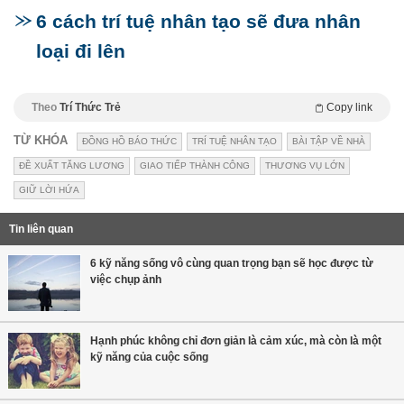
6 cách trí tuệ nhân tạo sẽ đưa nhân
loại đi lên
Theo
Trí Thức Trẻ
Copy link
TỪ KHÓA
ĐỒNG HỒ BÁO THỨC
TRÍ TUỆ NHÂN TẠO
BÀI TẬP VỀ NHÀ
ĐỀ XUẤT TĂNG LƯƠNG
GIAO TIẾP THÀNH CÔNG
THƯƠNG VỤ LỚN
GIỮ LỜI HỨA
Tin liên quan
6 kỹ năng sống vô cùng quan trọng bạn sẽ học được từ
việc chụp ảnh
Hạnh phúc không chỉ đơn giản là cảm xúc, mà còn là một
kỹ năng của cuộc sống