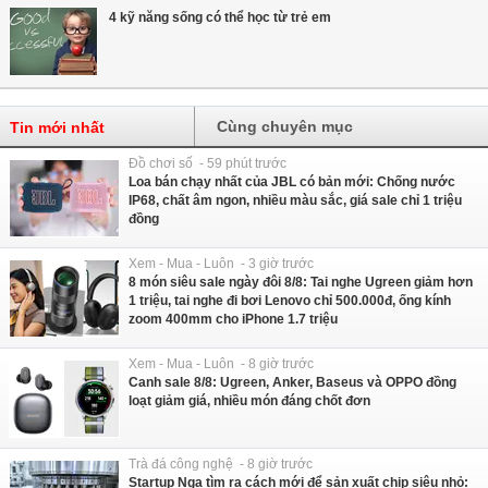
4 kỹ năng sống có thể học từ trẻ em
Cùng chuyên mục
Tin mới nhất
Đồ chơi số - 59 phút trước
Loa bán chạy nhất của JBL có bản mới: Chống nước
IP68, chất âm ngon, nhiều màu sắc, giá sale chỉ 1 triệu
đồng
Xem - Mua - Luôn - 3 giờ trước
8 món siêu sale ngày đôi 8/8: Tai nghe Ugreen giảm hơn
1 triệu, tai nghe đi bơi Lenovo chỉ 500.000đ, ống kính
zoom 400mm cho iPhone 1.7 triệu
Xem - Mua - Luôn - 8 giờ trước
Canh sale 8/8: Ugreen, Anker, Baseus và OPPO đồng
loạt giảm giá, nhiều món đáng chốt đơn
Trà đá công nghệ - 8 giờ trước
Startup Nga tìm ra cách mới để sản xuất chip siêu nhỏ: