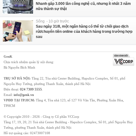
Nhanh gấp 3.000 lần công nghệ cũ, nhưng ít nhất 3 năm
nữa thành sự thật
Sống - 10 giờ trước
Sau ngày 31/8, một ngân hàng có thể từ chối giao dịch
rút/chuyển tiền online của khách hàng trong trường hợp
sau
GenK
Chịu trách nhiệm quản lý nội dung:
Bà Nguyễn Bích Minh
TRỤ SỞ HÀ NỘI:
Tầng 22, Tòa nhà Center Building, Hapulico Complex, Số 01, phố
Nguyễn Huy Tưởng, phường Thanh Xuân, thành phố Hà Nội
Điện thoại:
024 7309 5555
.
Email:
info@genk.vn
VPĐD TẠI TP.HCM:
Tầng 4, Tòa nhà 123, số 127 Võ Văn Tần, Phường Xuân Hòa,
TPHCM
© Copyright 2010 - 2026 - Công ty Cổ phần VCCorp
Tầng 17, 19, 20, 21 Toà nhà Center Building - Hapulico Complex, Số 01, phố Nguyễn Huy
Tưởng, phường Thanh Xuân, thành phố Hà Nội
Hỗ trợ quảng cáo:
02473007108