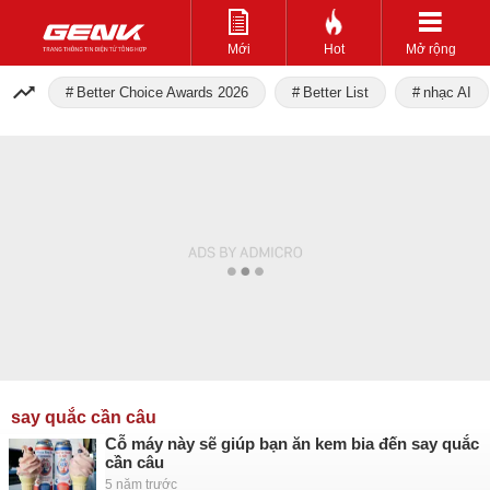
Mới
Hot
Mở rộng
Better Choice Awards 2026
Better List
nhạc AI
say quắc cần câu
Cỗ máy này sẽ giúp bạn ăn kem bia đến say quắc
cần câu
5 năm trước