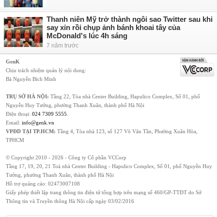
Thanh niên Mỹ trở thành ngôi sao Twitter sau khi
say xỉn rồi chụp ảnh bánh khoai tây của
McDonald's lúc 4h sáng
7 năm trước
GenK
Chịu trách nhiệm quản lý nội dung:
Bà Nguyễn Bích Minh
TRỤ SỞ HÀ NỘI:
Tầng 22, Tòa nhà Center Building, Hapulico Complex, Số 01, phố
Nguyễn Huy Tưởng, phường Thanh Xuân, thành phố Hà Nội
Điện thoại:
024 7309 5555
.
Email:
info@genk.vn
VPĐD TẠI TP.HCM:
Tầng 4, Tòa nhà 123, số 127 Võ Văn Tần, Phường Xuân Hòa,
TPHCM
© Copyright 2010 - 2026 - Công ty Cổ phần VCCorp
Tầng 17, 19, 20, 21 Toà nhà Center Building - Hapulico Complex, Số 01, phố Nguyễn Huy
Tưởng, phường Thanh Xuân, thành phố Hà Nội
Hỗ trợ quảng cáo:
02473007108
Giấy phép thiết lập trang thông tin điện tử tổng hợp trên mạng số 460/GP-TTĐT do Sở
Thông tin và Truyền thông Hà Nội cấp ngày 03/02/2016