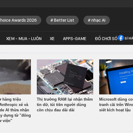
Choice Awards 2026
Better List
nhạc AI
XEM - MUA - LUÔN
XE
APPS-GAME
ĐỒ CHƠI SỐ
BÍ M
ừ hàng triệu
Thị trường RAM lại nhận thêm
Microsoft dùng co
Anthropic xé và
tin dữ, túi tiền người dùng
tranh cãi trên Wi
ude AI thừa nhận
còn chịu đau dài dài
siết kích hoạt lậu
y dựng từ "đống
ư viện"