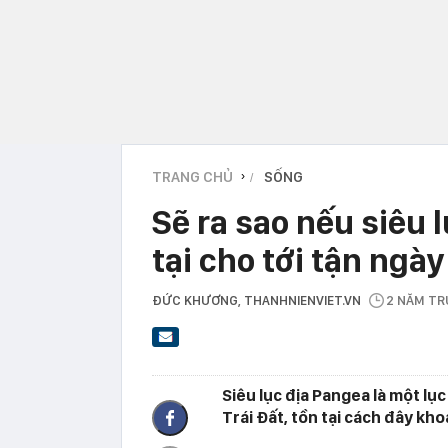
TRANG CHỦ
SỐNG
›
Sẽ ra sao nếu siêu 
tại cho tới tận ngà
ĐỨC KHƯƠNG
, THANHNIENVIET.VN
2 NĂM T
Siêu lục địa Pangea là một lụ
Trái Đất, tồn tại cách đây kh