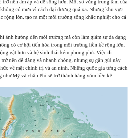
ể trở nên ấm áp và dễ sống hơn. Một số vùng trung tâm của
 không có mưa vì cách đại dương quá xa. Những khu vực
c rộng lớn, tạo ra một môi trường sống khắc nghiệt cho cả
chỉ ảnh hưởng đến môi trường mà còn làm giảm sự đa dạng
hông có cơ hội tiến hóa trong môi trường liền kề rộng lớn,
 động vật hơn và hệ sinh thái kém phong phú. Việc di
ể trở nên dễ dàng và nhanh chóng, nhưng sự gần gũi này
thức về mặt chính trị và an ninh. Những quốc gia từng cách
g như Mỹ và châu Phi sẽ trở thành hàng xóm liền kề.