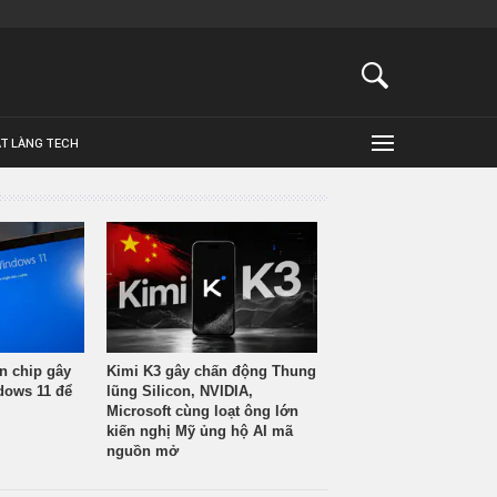
ẬT LÀNG TECH
n chip gây
Kimi K3 gây chấn động Thung
ndows 11 để
lũng Silicon, NVIDIA,
Microsoft cùng loạt ông lớn
kiến nghị Mỹ ủng hộ AI mã
nguồn mở