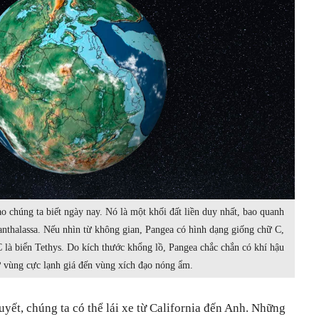
o chúng ta biết ngày nay. Nó là một khối đất liền duy nhất, bao quanh
anthalassa. Nếu nhìn từ không gian, Pangea có hình dạng giống chữ C,
 là biển Tethys. Do kích thước khổng lồ, Pangea chắc chắn có khí hậu
ừ vùng cực lạnh giá đến vùng xích đạo nóng ẩm.
uyết, chúng ta có thể lái xe từ California đến Anh. Những