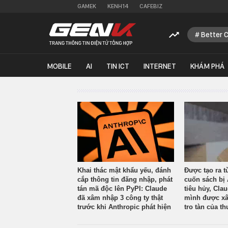
GAMEK
KENH14
CAFEBIZ
Better 
MOBILE
AI
TIN ICT
INTERNET
KHÁM PHÁ
Khai thác mật khẩu yếu, đánh
Được tạo ra t
cắp thông tin đăng nhập, phát
cuốn sách bị 
tán mã độc lên PyPI: Claude
tiêu hủy, Cla
đã xâm nhập 3 công ty thật
mình được xâ
trước khi Anthropic phát hiện
tro tàn của th