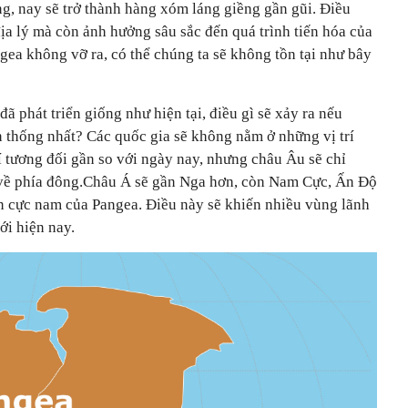
ơng, nay sẽ trở thành hàng xóm láng giềng gần gũi. Điều
ịa lý mà còn ảnh hưởng sâu sắc đến quá trình tiến hóa của
gea không vỡ ra, có thể chúng ta sẽ không tồn tại như bây
đã phát triển giống như hiện tại, điều gì sẽ xảy ra nếu
n thống nhất? Các quốc gia sẽ không nằm ở những vị trí
rí tương đối gần so với ngày nay, nhưng châu Âu sẽ chỉ
về phía đông.Châu Á sẽ gần Nga hơn, còn Nam Cực, Ấn Độ
ần cực nam của Pangea. Điều này sẽ khiến nhiều vùng lãnh
ới hiện nay.