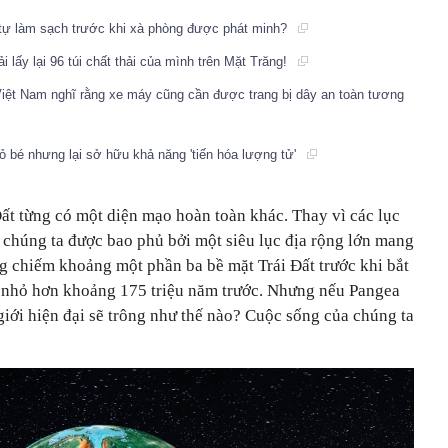
tự làm sạch trước khi xà phòng được phát minh?
i lấy lại 96 túi chất thải của mình trên Mặt Trăng!
iệt Nam nghĩ rằng xe máy cũng cần được trang bị dây an toàn tương
ỏ bé nhưng lại sở hữu khả năng 'tiến hóa lượng tử'
Đất
từng có một diện mạo hoàn toàn khác. Thay vì các lục
 chúng ta được bao phủ bởi một siêu lục địa rộng lớn mang
ừng chiếm khoảng một phần ba bề mặt
Trái Đất
trước khi bắt
a nhỏ hơn khoảng 175 triệu năm trước. Nhưng nếu Pangea
 giới hiện đại sẽ trông như thế nào? Cuộc sống của chúng ta