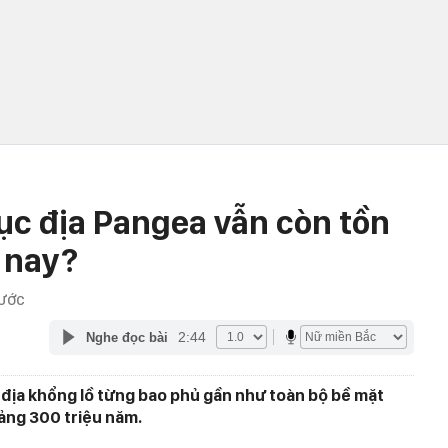
lục địa Pangea vẫn còn tồn
y nay?
RƯỚC
2:44
Nghe đọc bài
c địa khổng lồ từng bao phủ gần như toàn bộ bề mặt
oảng 300 triệu năm.