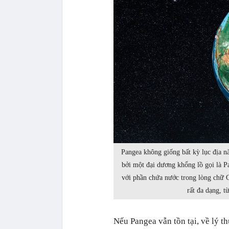
Pangea không giống bất kỳ lục địa nà
bởi một đại dương khổng lồ gọi là P
với phần chứa nước trong lòng chữ C
rất đa dạng, t
Nếu Pangea vẫn tồn tại, về lý th