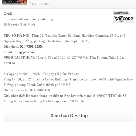
7 năm trước
GenK
Chịu trách nhiệm quản lý nội dung:
Bà Nguyễn Bích Minh
TRỤ SỞ HÀ NỘI:
Tầng 22, Tòa nhà Center Building, Hapulico Complex, Số 01, phố
Nguyễn Huy Tưởng, phường Thanh Xuân, thành phố Hà Nội
Điện thoại:
024 7309 5555
.
Email:
info@genk.vn
VPĐD TẠI TP.HCM:
Tầng 4, Tòa nhà 123, số 127 Võ Văn Tần, Phường Xuân Hòa,
TPHCM
© Copyright 2010 - 2026 - Công ty Cổ phần VCCorp
Tầng 17, 19, 20, 21 Toà nhà Center Building - Hapulico Complex, Số 01, phố Nguyễn Huy
Tưởng, phường Thanh Xuân, thành phố Hà Nội
Hỗ trợ quảng cáo:
02473007108
Giấy phép thiết lập trang thông tin điện tử tổng hợp trên mạng số 460/GP-TTĐT do Sở
Thông tin và Truyền thông Hà Nội cấp ngày 03/02/2016
Xem bản Desktop