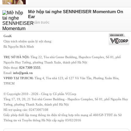
Mở hộp tai nghe SENNHEISER Momentum On
Ear
12 năm trước
GenK
Chịu trách nhiệm quản lý nội dung:
Bà Nguyễn Bích Minh
TRỤ SỞ HÀ NỘI:
Tầng 22, Tòa nhà Center Building, Hapulico Complex, Số 01, phố
Nguyễn Huy Tưởng, phường Thanh Xuân, thành phố Hà Nội
Điện thoại:
024 7309 5555
.
Email:
info@genk.vn
VPĐD TẠI TP.HCM:
Tầng 4, Tòa nhà 123, số 127 Võ Văn Tần, Phường Xuân Hòa,
TPHCM
© Copyright 2010 - 2026 - Công ty Cổ phần VCCorp
Tầng 17, 19, 20, 21 Toà nhà Center Building - Hapulico Complex, Số 01, phố Nguyễn Huy
Tưởng, phường Thanh Xuân, thành phố Hà Nội
Hỗ trợ quảng cáo:
02473007108
Giấy phép thiết lập trang thông tin điện tử tổng hợp trên mạng số 460/GP-TTĐT do Sở
Thông tin và Truyền thông Hà Nội cấp ngày 03/02/2016