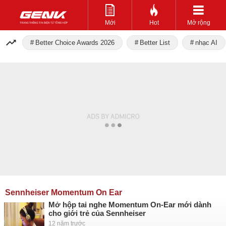
Mới
Hot
Mở rộng
Better Choice Awards 2026
Better List
nhạc AI
Sennheiser Momentum On Ear
Mở hộp tai nghe Momentum On-Ear mới dành
cho giới trẻ của Sennheiser
12 năm trước