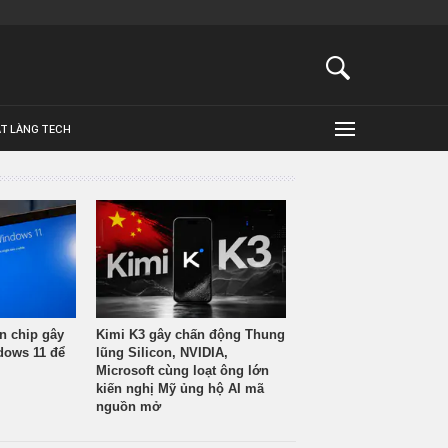
ẬT LÀNG TECH
n chip gây
Kimi K3 gây chấn động Thung
ndows 11 để
lũng Silicon, NVIDIA,
Microsoft cùng loạt ông lớn
kiến nghị Mỹ ủng hộ AI mã
nguồn mở