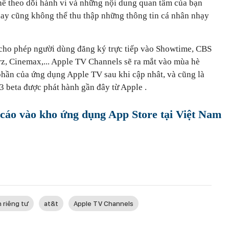
thể theo dõi hành vi và những nội dung quan tâm của bạn
 hay cũng không thể thu thập những thông tin cá nhân nhạy
ho phép người dùng đăng ký trực tiếp vào Showtime, CBS
rz, Cinemax,... Apple TV Channels sẽ ra mắt vào mùa hè
t phần của ứng dụng Apple TV sau khi cập nhât, và cũng là
3 beta được phát hành gần đây từ Apple .
cáo vào kho ứng dụng App Store tại Việt Nam
 riêng tư
at&t
Apple TV Channels