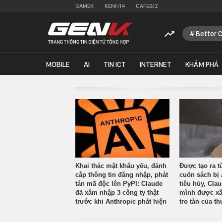
GAMEK
KENH14
CAFEBIZ
Better 
MOBILE
AI
TIN ICT
INTERNET
KHÁM PHÁ
Khai thác mật khẩu yếu, đánh
Được tạo ra t
cắp thông tin đăng nhập, phát
cuốn sách bị 
tán mã độc lên PyPI: Claude
tiêu hủy, Cla
đã xâm nhập 3 công ty thật
mình được xâ
trước khi Anthropic phát hiện
tro tàn của th