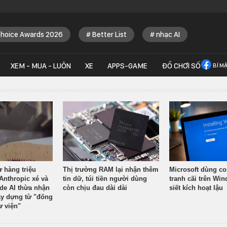
Choice Awards 2026
Better List
nhạc AI
XEM - MUA - LUÔN
XE
APPS-GAME
ĐỒ CHƠI SỐ
BÍ M
ừ hàng triệu
Thị trường RAM lại nhận thêm
Microsoft dùng co
Anthropic xé và
tin dữ, túi tiền người dùng
tranh cãi trên Wi
ude AI thừa nhận
còn chịu đau dài dài
siết kích hoạt lậu
y dựng từ "đống
ư viện"