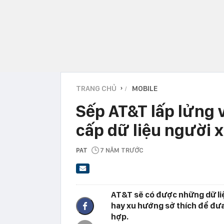
TRANG CHỦ
MOBILE
›
Sếp AT&T lấp lửng 
cấp dữ liệu người 
PAT
7 NĂM TRƯỚC
AT&T sẽ có được những dữ li
hay xu hướng sở thích để đưa
hợp.