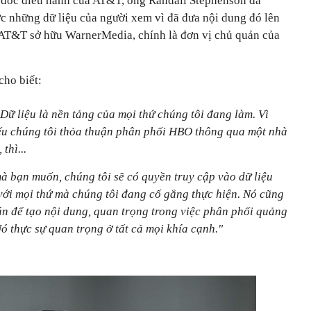
 đốc điều hành của AT&T, ông Randall Stephenson đã
c những dữ liệu của người xem vì đã đưa nội dung đó lên
, AT&T sở hữu WarnerMedia, chính là đơn vị chủ quản của
ho biết:
Dữ liệu là nền tảng của mọi thứ chúng tôi đang làm. Vì
nếu chúng tôi thỏa thuận phân phối HBO thông qua một nhà
thì...
 mà bạn muốn, chúng tôi sẽ có quyền truy cập vào dữ liệu
 với mọi thứ mà chúng tôi đang cố gắng thực hiện. Nó cũng
án để tạo nội dung, quan trọng trong việc phân phối quảng
Nó thực sự quan trọng ở tất cả mọi khía cạnh."