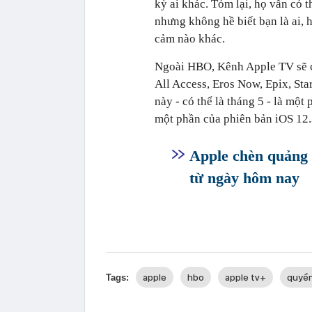
kỳ ai khác. Tóm lại, họ vẫn có 
nhưng không hề biết bạn là ai,
cảm nào khác.
Ngoài HBO, Kênh Apple TV sẽ c
All Access, Eros Now, Epix, Sta
này - có thể là tháng 5 - là mộ
một phần của phiên bản iOS 12.
Apple chèn quảng 
từ ngày hôm nay
apple
hbo
apple tv+
quyền
Tags: