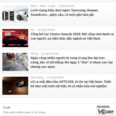
Xem - Mua - Luôn - 9 giờ trước
Lướt mạng thấy deal ngon: Samsung, Huawei,
Soundcore... giảm sâu, có món gần nửa giá
Xe - 10 giờ trước
Công bố Car Choice Awards 2026: Mở rộng vinh danh cả
con người, sự kiện thúc đẩy ngành xe Việt Nam
Sống - 12 giờ trước
Ngày càng nhiều người tử vong vì ung thư đại trực
tràng, bác sĩ nói thẳng: Bỏ ngay 3 "kho" vi nhựa cực hại
nhưng cực quen
Gia dụng - 13 giờ trước
LG ra mắt điều hòa ARTCOOL AI Air tại Việt Nam: Thiết
kế như một món nội thất, AI cá nhân hóa trải nghiệm
GenK
Chịu trách nhiệm quản lý nội dung: