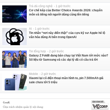
Trà đá công nghệ - 1 giờ trước
Cơ chế kép của Better Choice Awards 2026: chuyên
môn và tiếng nói người dùng cùng lên tiếng
AI - 1 giờ trước
Tin nhắn “nơi này điên thật” của cựu kỹ sư Apple hé lộ
văn hóa dùng AI bên trong OpenAI
Tin tổng hợp - 2 giờ trước
Galaxy Z Fold8 đang bán chạy tại Việt Nam tới mức nào?
Số liệu từ Samsung và các đại lý đã có câu trả lời
Mobile - 2 giờ trước
Xiaomi lại có điện thoại màn hình to, pin 7.500mAh giá
sale chưa tới 5 triệu
GenK
Chịu trách nhiệm quản lý nội dung: