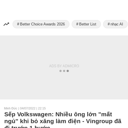
Better Choice Awards 2026
Better List
nhạc AI
Minh Đức
|
04/07/2022 | 22:15
Sếp Volkswagen: Nhiều ông lớn "mất
ngủ" khi bỏ xăng làm điện - Vingroup đã
đi trước 1 bước