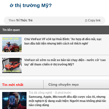
ở thị trường Mỹ?
Theo
Trí Thức Trẻ
Copy link
Tin liên quan
Chủ VinFast VF e34 tại Hoà Bình: 'Xe hợp đi đèo núi, sạc
ban đầu bất tiện nhưng biết cách sẽ thích nghi'
VinFast sẽ sớm ra mắt xe bán tải chạy điện - nước cờ 'cao
tay' để tham chiến ở thị trường Mỹ?
Cùng chuyên mục
Tin mới nhất
Trà đá công nghệ - 8 phút trước
Samsung, Apple, Microsoft đều đặt cược vào AI, nhưng
một nghịch lý đang xuất hiện: Người mua không phải lúc
nào cũng dùng