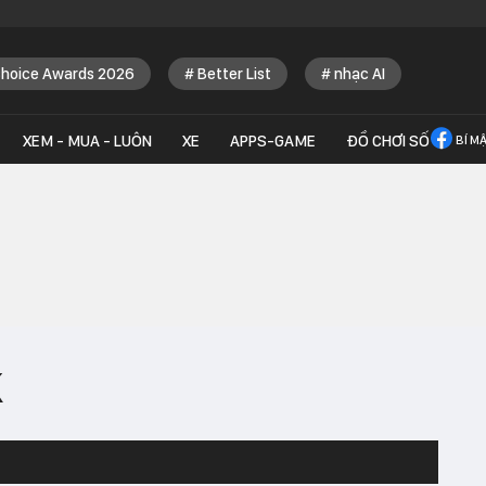
Choice Awards 2026
Better List
nhạc AI
XEM - MUA - LUÔN
XE
APPS-GAME
ĐỒ CHƠI SỐ
BÍ M
k