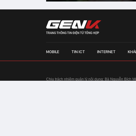
MOBILE
TIN ICT
INTERNET
KHÁ
Chịu trách nhiệm quản lý nội dung: Bà Nguyễn Bích M
TRỤ SỞ HÀ NỘI:
Tầng 22, Tòa nhà Center Building, 
Huy Tưởng, phường Thanh Xuân, thành phố Hà Nội
Điện thoại: 024 7309 5555.
Email:
info@genk.vn
VPĐD TẠI TP.HCM:
Tầng 4, Tòa nhà 123, số 127 Võ
© Copyright 2010 - 2026 - Công ty Cổ phần VCCorp
Tầng 17, 19, 20, 21 Toà nhà Center Building - Hapul
Tưởng, phường Thanh Xuân, thành phố Hà Nội
Giấy phép thiết lập trang thông tin điện tử tổng hợp