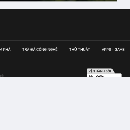
M PHÁ
TRÀ ĐÁ CÔNG NGHỆ
THỦ THUẬT
APPS - GAME
inh
Hapulico Complex, Số 01, phố Nguyễn
LIÊN HỆ QUẢN
 Văn Tần, Phường Xuân Hòa, TPHCM
Hotline hỗ trợ quảng cáo:
ico Complex, Số 01, phố Nguyễn Huy
Email:
giaitrixahoi@admicr
Hỗ trợ & CSKH: Admicro
 trên mạng số 460/GP-TTĐT do Sở Thông