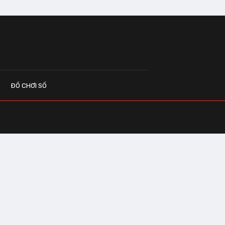
ĐỒ CHƠI SỐ
G CÁO
o.vn