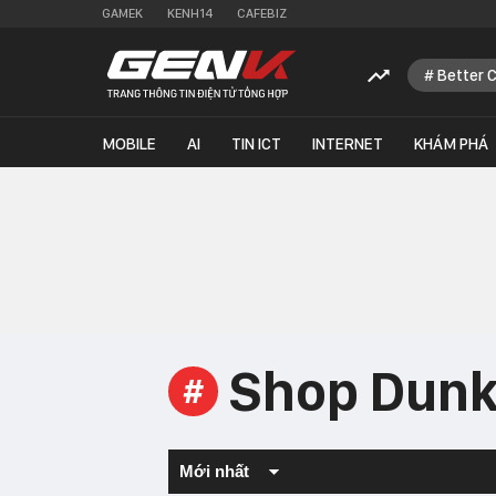
GAMEK
KENH14
CAFEBIZ
Better 
MOBILE
AI
TIN ICT
INTERNET
KHÁM PHÁ
Shop Dun
#
Mới nhất