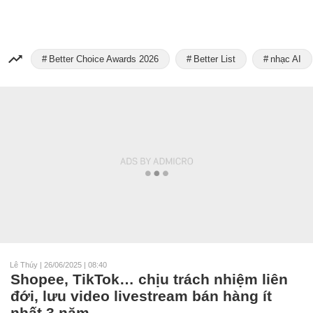
Better Choice Awards 2026
Better List
nhạc AI
Lê Thúy
|
26/06/2025 | 08:40
Shopee, TikTok… chịu trách nhiệm liên
đới, lưu video livestream bán hàng ít
nhất 3 năm