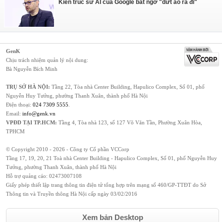
Kiến trúc sư AI của Google bất ngờ "dứt áo ra đi"
GenK
Chịu trách nhiệm quản lý nội dung:
Bà Nguyễn Bích Minh
TRỤ SỞ HÀ NỘI:
Tầng 22, Tòa nhà Center Building, Hapulico Complex, Số 01, phố
Nguyễn Huy Tưởng, phường Thanh Xuân, thành phố Hà Nội
Điện thoại:
024 7309 5555
.
Email:
info@genk.vn
VPĐD TẠI TP.HCM:
Tầng 4, Tòa nhà 123, số 127 Võ Văn Tần, Phường Xuân Hòa,
TPHCM
© Copyright 2010 - 2026 - Công ty Cổ phần VCCorp
Tầng 17, 19, 20, 21 Toà nhà Center Building - Hapulico Complex, Số 01, phố Nguyễn Huy
Tưởng, phường Thanh Xuân, thành phố Hà Nội
Hỗ trợ quảng cáo:
02473007108
Giấy phép thiết lập trang thông tin điện tử tổng hợp trên mạng số 460/GP-TTĐT do Sở
Thông tin và Truyền thông Hà Nội cấp ngày 03/02/2016
Xem bản Desktop