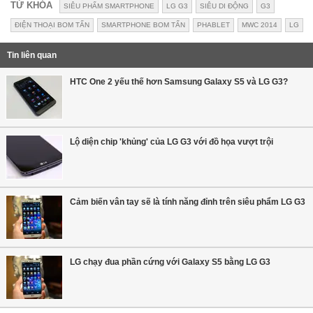
TỪ KHÓA
SIÊU PHẨM SMARTPHONE
LG G3
SIÊU DI ĐỘNG
G3
ĐIỆN THOẠI BOM TẤN
SMARTPHONE BOM TẤN
PHABLET
MWC 2014
LG
Tin liên quan
HTC One 2 yếu thế hơn Samsung Galaxy S5 và LG G3?
Lộ diện chip 'khủng' của LG G3 với đồ họa vượt trội
Cảm biến vân tay sẽ là tính năng đỉnh trên siêu phẩm LG G3
LG chạy đua phần cứng với Galaxy S5 bằng LG G3