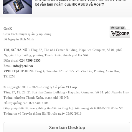
lọt vào tầm ngắm của HP, ASUS và Acer?
GenK
Chịu trách nhiệm quản lý nội dung:
Bà Nguyễn Bích Minh
TRỤ SỞ HÀ NỘI:
Tầng 22, Tòa nhà Center Building, Hapulico Complex, Số 01, phố
Nguyễn Huy Tưởng, phường Thanh Xuân, thành phố Hà Nội
Điện thoại:
024 7309 5555
.
Email:
info@genk.vn
VPĐD TẠI TP.HCM:
Tầng 4, Tòa nhà 123, số 127 Võ Văn Tần, Phường Xuân Hòa,
TPHCM
© Copyright 2010 - 2026 - Công ty Cổ phần VCCorp
Tầng 17, 19, 20, 21 Toà nhà Center Building - Hapulico Complex, Số 01, phố Nguyễn Huy
Tưởng, phường Thanh Xuân, thành phố Hà Nội
Hỗ trợ quảng cáo:
02473007108
Giấy phép thiết lập trang thông tin điện tử tổng hợp trên mạng số 460/GP-TTĐT do Sở
Thông tin và Truyền thông Hà Nội cấp ngày 03/02/2016
Xem bản Desktop