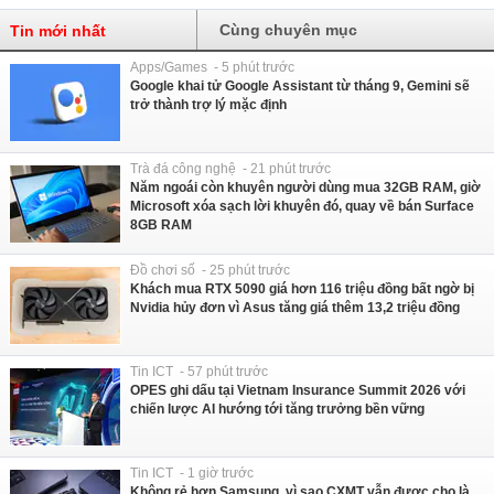
Cùng chuyên mục
Tin mới nhất
Apps/Games - 5 phút trước
Google khai tử Google Assistant từ tháng 9, Gemini sẽ
trở thành trợ lý mặc định
Trà đá công nghệ - 21 phút trước
Năm ngoái còn khuyên người dùng mua 32GB RAM, giờ
Microsoft xóa sạch lời khuyên đó, quay về bán Surface
8GB RAM
Đồ chơi số - 25 phút trước
Khách mua RTX 5090 giá hơn 116 triệu đồng bất ngờ bị
Nvidia hủy đơn vì Asus tăng giá thêm 13,2 triệu đồng
Tin ICT - 57 phút trước
OPES ghi dấu tại Vietnam Insurance Summit 2026 với
chiến lược AI hướng tới tăng trưởng bền vững
Tin ICT - 1 giờ trước
Không rẻ hơn Samsung, vì sao CXMT vẫn được cho là