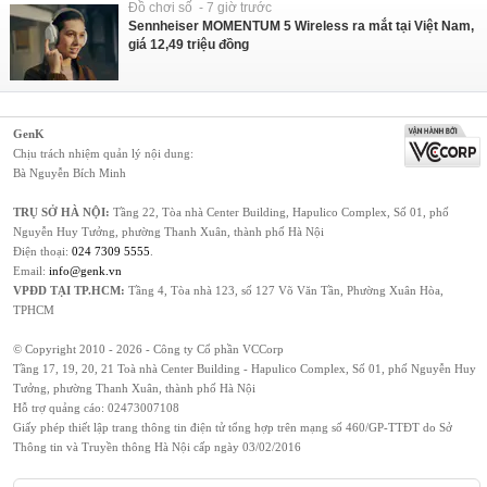
Đồ chơi số - 7 giờ trước
Sennheiser MOMENTUM 5 Wireless ra mắt tại Việt Nam,
giá 12,49 triệu đồng
GenK
Chịu trách nhiệm quản lý nội dung:
Bà Nguyễn Bích Minh
TRỤ SỞ HÀ NỘI:
Tầng 22, Tòa nhà Center Building, Hapulico Complex, Số 01, phố
Nguyễn Huy Tưởng, phường Thanh Xuân, thành phố Hà Nội
Điện thoại:
024 7309 5555
.
Email:
info@genk.vn
VPĐD TẠI TP.HCM:
Tầng 4, Tòa nhà 123, số 127 Võ Văn Tần, Phường Xuân Hòa,
TPHCM
© Copyright 2010 - 2026 - Công ty Cổ phần VCCorp
Tầng 17, 19, 20, 21 Toà nhà Center Building - Hapulico Complex, Số 01, phố Nguyễn Huy
Tưởng, phường Thanh Xuân, thành phố Hà Nội
Hỗ trợ quảng cáo:
02473007108
Giấy phép thiết lập trang thông tin điện tử tổng hợp trên mạng số 460/GP-TTĐT do Sở
Thông tin và Truyền thông Hà Nội cấp ngày 03/02/2016