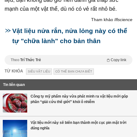
mạnh của một vật thể, dù nó có vẻ rất nhỏ bé.
Tham khảo
Iflscience
Vật liệu nửa rắn, nửa lỏng này có thể
tự "chữa lành" cho bản thân
Theo
Trí Thức Trẻ
Copy link
TỪ KHÓA
SIÊU VẬT LIỆU
CÓ THỂ BẠN CHƯA BIẾT
Tin liên quan
Công ty mỹ phẩm này vừa phát minh ra vật liệu mới góp
phần “giải cứu thế giới” khỏi ô nhiễm
Vật liệu mới này sẽ biến bạn thành một cục pin mặt trời
đúng nghĩa