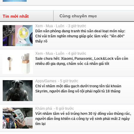
Cùng chuyên mục
Tin mới nhất
Xem - Mua - Luôn - 3 giờ trước
Dân văn phòng đang tranh thủ săn deal loạt món này:
Chỉ vài trăm nghìn nhưng giúp góc làm việc "lên đời"
thấy rõ
Xem - Mua - Luôn - 4 giờ trước
Sale chưa hết: Xiaomi, Panasonic, Lock&Lock vẫn còn
nhiều đồ gia dụng, chăm sóc cá nhân giá tốt
Apps/Games - 5 giờ trước
Chỉ vì nhầm một dấu gạch dưới trong tên tài khoản
Skyrim, người đàn ông vô tội phải ngồi tù 18 tháng
Khám phá - 6 giờ trước
Vứt nhầm tấm vé số trúng hơn 30 tỷ đồng vào thùng rác,
người đàn ông khiến cả công ty vệ sinh phải mất 2 ngày
tìm lại