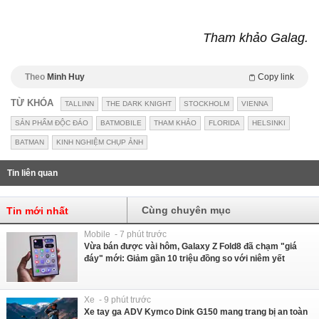
Tham khảo Galag.
Theo
Minh Huy
Copy link
TỪ KHÓA
TALLINN
THE DARK KNIGHT
STOCKHOLM
VIENNA
SẢN PHẨM ĐỘC ĐÁO
BATMOBILE
THAM KHẢO
FLORIDA
HELSINKI
BATMAN
KINH NGHIỆM CHỤP ẢNH
Tin liên quan
Cùng chuyên mục
Tin mới nhất
Mobile - 7 phút trước
Vừa bán được vài hôm, Galaxy Z Fold8 đã chạm "giá
đáy" mới: Giảm gần 10 triệu đồng so với niêm yết
Xe - 9 phút trước
Xe tay ga ADV Kymco Dink G150 mang trang bị an toàn