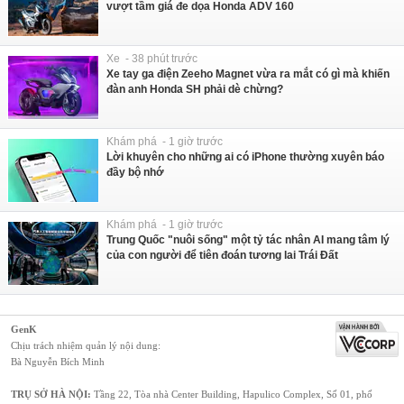
vượt tầm giá đe dọa Honda ADV 160
Xe - 38 phút trước
Xe tay ga điện Zeeho Magnet vừa ra mắt có gì mà khiến
đàn anh Honda SH phải dè chừng?
Khám phá - 1 giờ trước
Lời khuyên cho những ai có iPhone thường xuyên báo
đầy bộ nhớ
Khám phá - 1 giờ trước
Trung Quốc "nuôi sống" một tỷ tác nhân AI mang tâm lý
của con người để tiên đoán tương lai Trái Đất
GenK
Chịu trách nhiệm quản lý nội dung:
Bà Nguyễn Bích Minh
TRỤ SỞ HÀ NỘI:
Tầng 22, Tòa nhà Center Building, Hapulico Complex, Số 01, phố