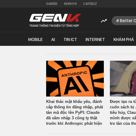
GAMEK
KENH14
CAFEBIZ
Better 
MOBILE
AI
TIN ICT
INTERNET
KHÁM PHÁ
Khai thác mật khẩu yếu, đánh
Được tạo ra t
cắp thông tin đăng nhập, phát
cuốn sách bị 
tán mã độc lên PyPI: Claude
tiêu hủy, Cla
đã xâm nhập 3 công ty thật
mình được xâ
trước khi Anthropic phát hiện
tro tàn của th