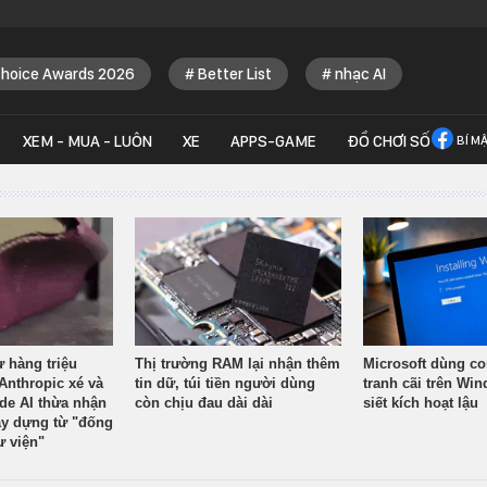
Choice Awards 2026
Better List
nhạc AI
XEM - MUA - LUÔN
XE
APPS-GAME
ĐỒ CHƠI SỐ
BÍ M
ừ hàng triệu
Thị trường RAM lại nhận thêm
Microsoft dùng co
Anthropic xé và
tin dữ, túi tiền người dùng
tranh cãi trên Wi
ude AI thừa nhận
còn chịu đau dài dài
siết kích hoạt lậu
y dựng từ "đống
ư viện"