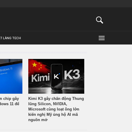
ẬT LÀNG TECH
n chip gây
Kimi K3 gây chấn động Thung
ndows 11 để
lũng Silicon, NVIDIA,
Microsoft cùng loạt ông lớn
kiến nghị Mỹ ủng hộ AI mã
nguồn mở