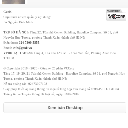
GenK
Chịu trách nhiệm quản lý nội dung:
Bà Nguyễn Bích Minh
TRỤ SỞ HÀ NỘI:
Tầng 22, Tòa nhà Center Building, Hapulico Complex, Số 01, phố
Nguyễn Huy Tưởng, phường Thanh Xuân, thành phố Hà Nội
Điện thoại:
024 7309 5555
.
Email:
info@genk.vn
VPĐD TẠI TP.HCM:
Tầng 4, Tòa nhà 123, số 127 Võ Văn Tần, Phường Xuân Hòa,
TPHCM
© Copyright 2010 - 2026 - Công ty Cổ phần VCCorp
Tầng 17, 19, 20, 21 Toà nhà Center Building - Hapulico Complex, Số 01, phố Nguyễn Huy
Tưởng, phường Thanh Xuân, thành phố Hà Nội
Hỗ trợ quảng cáo:
02473007108
Giấy phép thiết lập trang thông tin điện tử tổng hợp trên mạng số 460/GP-TTĐT do Sở
Thông tin và Truyền thông Hà Nội cấp ngày 03/02/2016
Xem bản Desktop