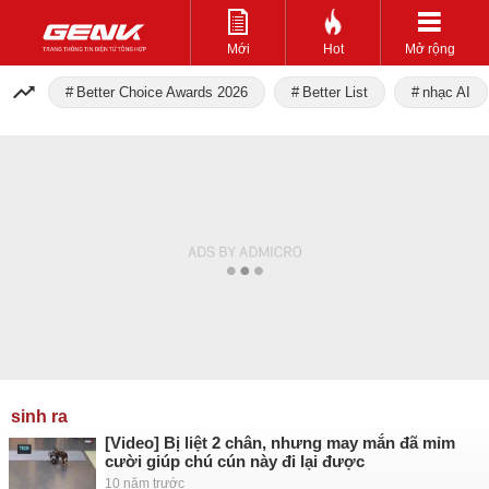
Mới
Hot
Mở rộng
Better Choice Awards 2026
Better List
nhạc AI
sinh ra
[Video] Bị liệt 2 chân, nhưng may mắn đã mỉm
cười giúp chú cún này đi lại được
10 năm trước