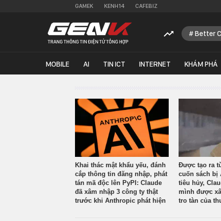
GAMEK
KENH14
CAFEBIZ
Better 
MOBILE
AI
TIN ICT
INTERNET
KHÁM PHÁ
Khai thác mật khẩu yếu, đánh
Được tạo ra t
cắp thông tin đăng nhập, phát
cuốn sách bị 
tán mã độc lên PyPI: Claude
tiêu hủy, Cla
đã xâm nhập 3 công ty thật
mình được xâ
trước khi Anthropic phát hiện
tro tàn của th