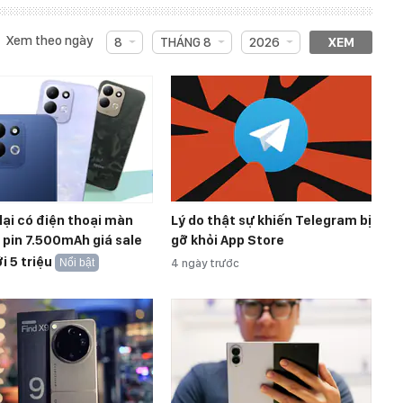
Xem theo ngày
8
THÁNG 8
2026
XEM
lại có điện thoại màn
Lý do thật sự khiến Telegram bị
, pin 7.500mAh giá sale
gỡ khỏi App Store
i 5 triệu
Nổi bật
4 ngày trước