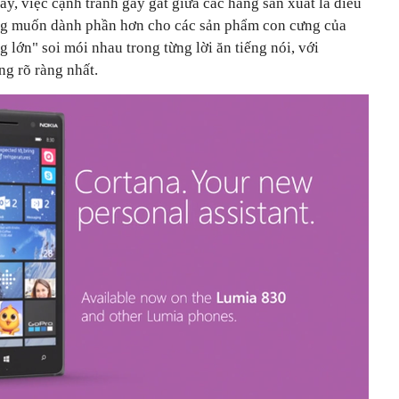
ay, việc cạnh tranh gay gắt giữa các hãng sản xuất là điều
ũng muốn dành phần hơn cho các sản phẩm con cưng của
 lớn" soi mói nhau trong từng lời ăn tiếng nói, với
ng rõ ràng nhất.