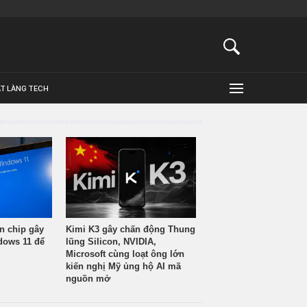
ẬT LÀNG TECH
n chip gây
Kimi K3 gây chấn động Thung
ndows 11 để
lũng Silicon, NVIDIA,
Microsoft cùng loạt ông lớn
kiến nghị Mỹ ủng hộ AI mã
nguồn mở