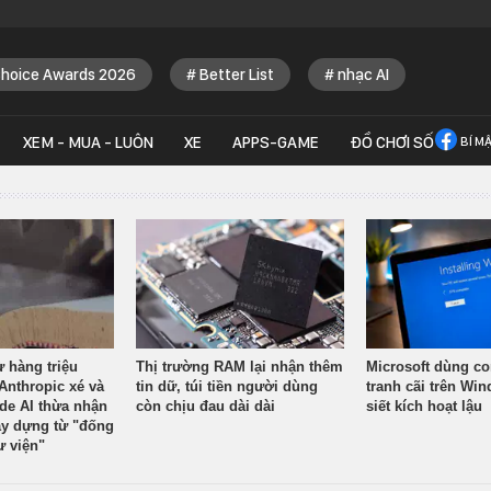
Choice Awards 2026
Better List
nhạc AI
XEM - MUA - LUÔN
XE
APPS-GAME
ĐỒ CHƠI SỐ
BÍ M
ừ hàng triệu
Thị trường RAM lại nhận thêm
Microsoft dùng co
Anthropic xé và
tin dữ, túi tiền người dùng
tranh cãi trên Wi
ude AI thừa nhận
còn chịu đau dài dài
siết kích hoạt lậu
y dựng từ "đống
ư viện"