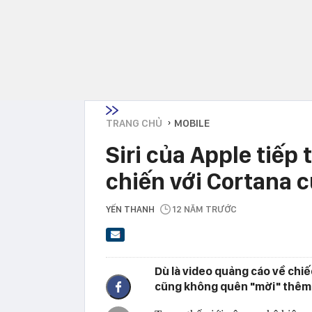
TRANG CHỦ
MOBILE
›
Siri của Apple tiếp
chiến với Cortana 
YẾN THANH
12 NĂM TRƯỚC
Dù là video quảng cáo về ch
cũng không quên "mời" thêm n