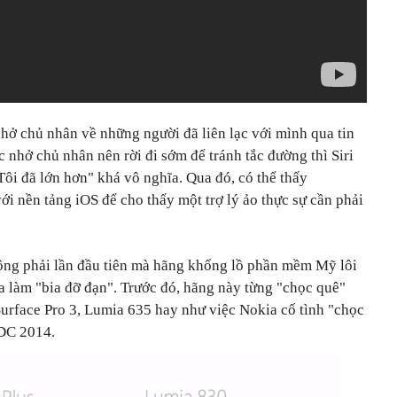
hở chủ nhân về những người đã liên lạc với mình qua tin
 nhở chủ nhân nên rời đi sớm để tránh tắc đường thì Siri
"Tôi đã lớn hơn" khá vô nghĩa. Qua đó, có thể thấy
i nền tảng iOS để cho thấy một trợ lý ảo thực sự cần phải
ông phải lần đầu tiên mà hãng khổng lồ phần mềm Mỹ lôi
 làm "bia đỡ đạn". Trước đó, hãng này từng "chọc quê"
urface Pro 3, Lumia 635 hay như việc Nokia cố tình "chọc
DC 2014.