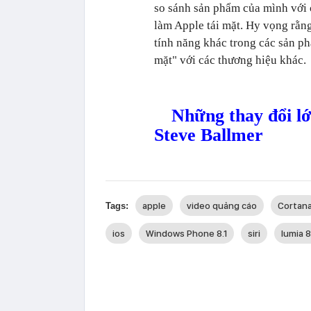
so sánh sản phẩm của mình với 
làm Apple tái mặt. Hy vọng rằng
tính năng khác trong các sản p
mặt" với các thương hiệu khác.
Những thay đổi lớ
Steve Ballmer
apple
video quảng cáo
Cortan
Tags:
ios
Windows Phone 8.1
siri
lumia 