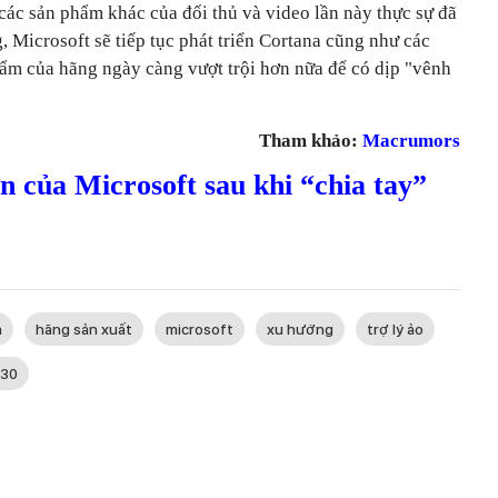
các sản phẩm khác của đối thủ và video lần này thực sự đã
, Microsoft sẽ tiếp tục phát triển Cortana cũng như các
hẩm của hãng ngày càng vượt trội hơn nữa để có dịp "vênh
Tham khảo:
Macrumors
n của Microsoft sau khi “chia tay”
a
hãng sản xuất
microsoft
xu hướng
trợ lý ảo
830