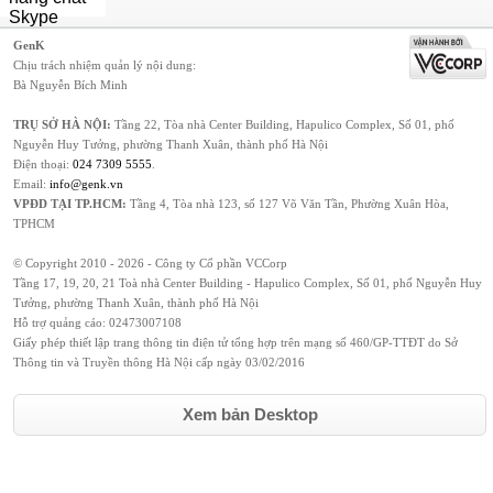
GenK
Chịu trách nhiệm quản lý nội dung:
Bà Nguyễn Bích Minh
TRỤ SỞ HÀ NỘI:
Tầng 22, Tòa nhà Center Building, Hapulico Complex, Số 01, phố
Nguyễn Huy Tưởng, phường Thanh Xuân, thành phố Hà Nội
Điện thoại:
024 7309 5555
.
Email:
info@genk.vn
VPĐD TẠI TP.HCM:
Tầng 4, Tòa nhà 123, số 127 Võ Văn Tần, Phường Xuân Hòa,
TPHCM
© Copyright 2010 - 2026 - Công ty Cổ phần VCCorp
Tầng 17, 19, 20, 21 Toà nhà Center Building - Hapulico Complex, Số 01, phố Nguyễn Huy
Tưởng, phường Thanh Xuân, thành phố Hà Nội
Hỗ trợ quảng cáo:
02473007108
Giấy phép thiết lập trang thông tin điện tử tổng hợp trên mạng số 460/GP-TTĐT do Sở
Thông tin và Truyền thông Hà Nội cấp ngày 03/02/2016
Xem bản Desktop