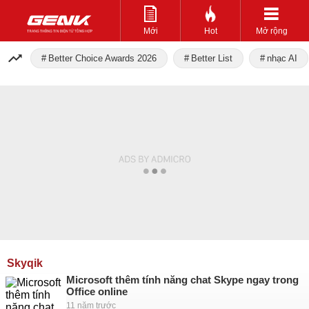
Mới
Hot
Mở rộng
Better Choice Awards 2026
Better List
nhạc AI
Skyqik
Microsoft thêm tính năng chat Skype ngay trong
Office online
11 năm trước