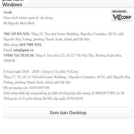
GenK
Chịu trách nhiệm quản lý nội dung:
Bà Nguyễn Bích Minh
TRỤ SỞ HÀ NỘI:
Tầng 22, Tòa nhà Center Building, Hapulico Complex, Số 01, phố
Nguyễn Huy Tưởng, phường Thanh Xuân, thành phố Hà Nội
Điện thoại:
024 7309 5555
.
Email:
info@genk.vn
VPĐD TẠI TP.HCM:
Tầng 4, Tòa nhà 123, số 127 Võ Văn Tần, Phường Xuân Hòa,
TPHCM
© Copyright 2010 - 2026 - Công ty Cổ phần VCCorp
Tầng 17, 19, 20, 21 Toà nhà Center Building - Hapulico Complex, Số 01, phố Nguyễn Huy
Tưởng, phường Thanh Xuân, thành phố Hà Nội
Hỗ trợ quảng cáo:
02473007108
Giấy phép thiết lập trang thông tin điện tử tổng hợp trên mạng số 460/GP-TTĐT do Sở
Thông tin và Truyền thông Hà Nội cấp ngày 03/02/2016
Xem bản Desktop