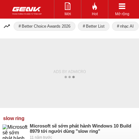
Mới
Hot
Mở rộng
Better Choice Awards 2026
Better List
nhạc AI
slow ring
Microsoft sẽ sớm phát hành Windows 10 Build
8979 tới người dùng "slow ring"
11 năm trước